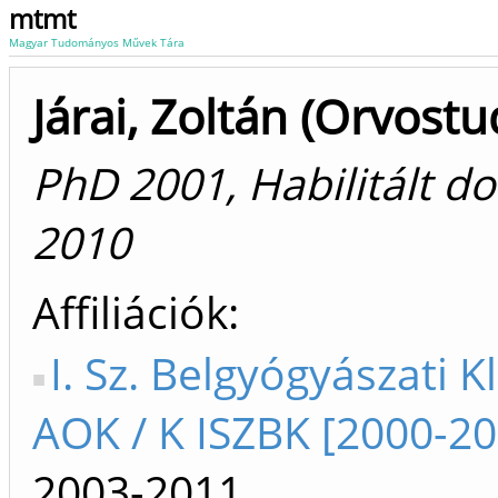
mtmt
Magyar Tudományos Művek Tára
Járai, Zoltán (Orvos
PhD 2001, Habilitált d
2010
Affiliációk
I. Sz. Belgyógyászati Kl
AOK / K ISZBK [2000-20
2003-2011