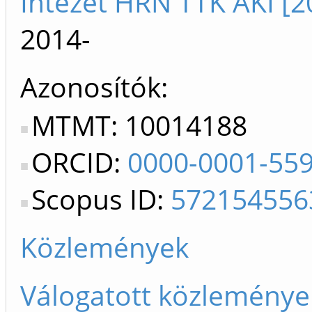
Intézet HRN TTK AKI [2
2014-
Azonosítók
MTMT: 10014188
ORCID:
0000-0001-55
Scopus ID:
572154556
Közlemények
Válogatott közleménye