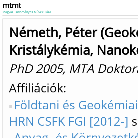
mtmt
Magyar Tudományos Művek Tára
Németh, Péter (Geok
Kristálykémia, Nanok
PhD 2005, MTA Doktor
Affiliációk
Földtani és Geokémiai
HRN CSFK FGI [2012-]
s
Anyag- és Környezetk