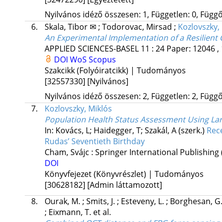
Nyilvános idéző összesen: 1, Független: 0, Függő:
6.
Skala, Tibor ✉
;
Todorovac, Mirsad
;
Kozlovszky,
An Experimental Implementation of a Resilient
APPLIED SCIENCES-BASEL
11
:
24
Paper: 12046 ,
DOI
WoS
Scopus
Szakcikk (Folyóiratcikk) | Tudományos
[32557330]
[Nyilvános]
Nyilvános idéző összesen: 2, Független: 2, Függő:
7.
Kozlovszky, Miklós
Population Health Status Assessment Using Larg
In: Kovács, L; Haidegger, T; Szakál, A (szerk.)
Rece
Rudas’ Seventieth Birthday
Cham, Svájc :
Springer International Publishing
DOI
Könyvfejezet (Könyvrészlet) | Tudományos
[30628182]
[Admin láttamozott]
8.
Ourak, M.
;
Smits, J.
;
Esteveny, L.
;
Borghesan, G
;
Eixmann, T.
et al.