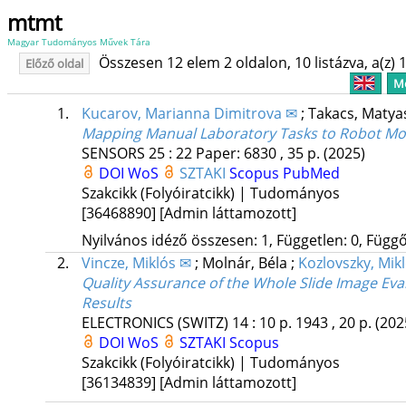
mtmt
Magyar Tudományos Művek Tára
Összesen 12 elem 2 oldalon, 10 listázva, a(z) 1
Előző oldal
Me
1.
Kucarov, Marianna Dimitrova ✉
;
Takacs, Maty
Mapping Manual Laboratory Tasks to Robot Mov
SENSORS
25
:
22
Paper: 6830 , 35 p.
(2025)
DOI
WoS
SZTAKI
Scopus
PubMed
Szakcikk (Folyóiratcikk) | Tudományos
[36468890]
[Admin láttamozott]
Nyilvános idéző összesen: 1, Független: 0, Függő:
2.
Vincze, Miklós ✉
;
Molnár, Béla
;
Kozlovszky, Mik
Quality Assurance of the Whole Slide Image Eval
Results
ELECTRONICS (SWITZ)
14
:
10
p. 1943 , 20 p.
(202
DOI
WoS
SZTAKI
Scopus
Szakcikk (Folyóiratcikk) | Tudományos
[36134839]
[Admin láttamozott]