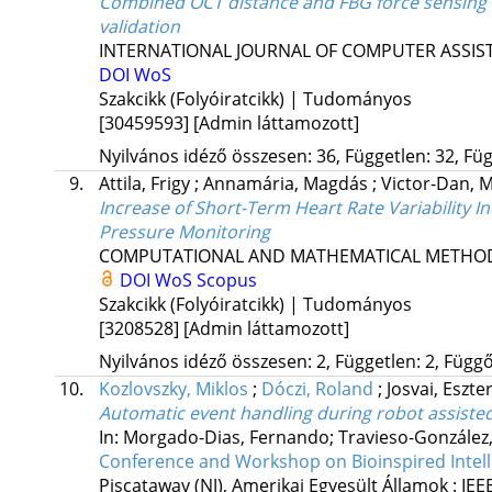
Combined OCT distance and FBG force sensing ca
validation
INTERNATIONAL JOURNAL OF COMPUTER ASSI
DOI
WoS
Szakcikk (Folyóiratcikk) | Tudományos
[30459593]
[Admin láttamozott]
Nyilvános idéző összesen: 36, Független: 32, Füg
9.
Attila, Frigy
;
Annamária, Magdás
;
Victor-Dan,
Increase of Short-Term Heart Rate Variability
Pressure Monitoring
COMPUTATIONAL AND MATHEMATICAL METHOD
DOI
WoS
Scopus
Szakcikk (Folyóiratcikk) | Tudományos
[3208528]
[Admin láttamozott]
Nyilvános idéző összesen: 2, Független: 2, Függő:
10.
Kozlovszky, Miklos
;
Dóczi, Roland
;
Josvai, Eszte
Automatic event handling during robot assiste
In: Morgado-Dias, Fernando; Travieso-González, 
Conference and Workshop on Bioinspired Intell
Piscataway (NJ), Amerikai Egyesült Államok :
IEE