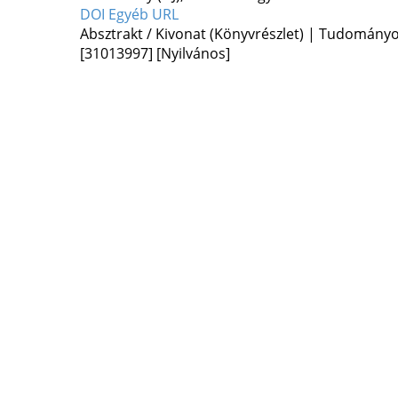
DOI
Egyéb URL
Absztrakt / Kivonat (Könyvrészlet) | Tudomány
[31013997]
[Nyilvános]