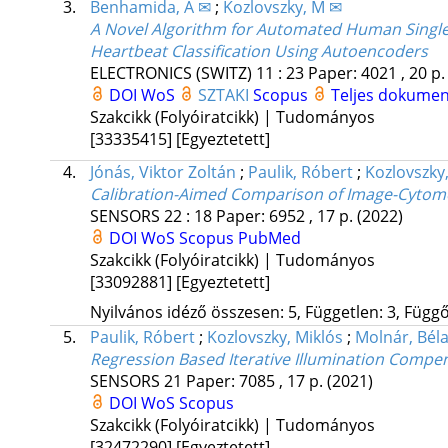
3.
Benhamida, A ✉
;
Kozlovszky, M ✉
A Novel Algorithm for Automated Human Single
Heartbeat Classification Using Autoencoders
ELECTRONICS (SWITZ)
11
:
23
Paper: 4021 , 20 p
DOI
WoS
SZTAKI
Scopus
Teljes dokume
Szakcikk (Folyóiratcikk) | Tudományos
[33335415]
[Egyeztetett]
4.
Jónás, Viktor Zoltán
;
Paulik, Róbert
;
Kozlovszky
Calibration-Aimed Comparison of Image-Cytome
SENSORS
22
:
18
Paper: 6952 , 17 p.
(2022)
DOI
WoS
Scopus
PubMed
Szakcikk (Folyóiratcikk) | Tudományos
[33092881]
[Egyeztetett]
Nyilvános idéző összesen: 5, Független: 3, Függő:
5.
Paulik, Róbert
;
Kozlovszky, Miklós
;
Molnár, Bél
Regression Based Iterative Illumination Compe
SENSORS
21
Paper: 7085 , 17 p.
(2021)
DOI
WoS
Scopus
Szakcikk (Folyóiratcikk) | Tudományos
[32472290]
[Egyeztetett]