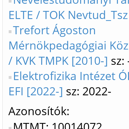
ELTE / TOK Nevtud_Tsz 
Trefort Ágoston
Mérnökpedagógiai Köz
/ KVK TMPK [2010-]
sz:
Elektrofizika Intézet Ó
EFI [2022-]
sz: 2022-
Azonosítók
MTMT: 10014072