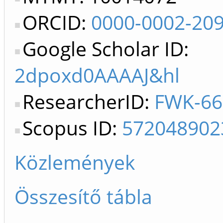
ORCID:
0000-0002-20
Google Scholar ID:
2dpoxd0AAAAJ&hl
ResearcherID:
FWK-66
Scopus ID:
572048902
Közlemények
Összesítő tábla