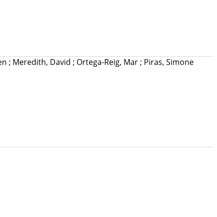
ien
;
Meredith, David
;
Ortega-Reig, Mar
;
Piras, Simone