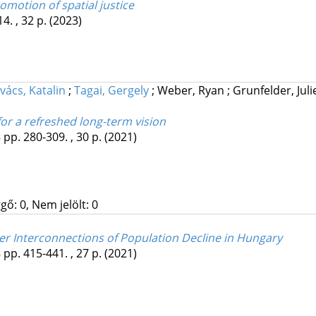
romotion of spatial justice
4. , 32 p.
(2023)
vács, Katalin
;
Tagai, Gergely
;
Weber, Ryan
;
Grunfelder, Jul
or a refreshed long-term vision
8
pp. 280-309. , 30 p.
(2021)
gő: 0, Nem jelölt: 0
r Interconnections of Population Decline in Hungary
8
pp. 415-441. , 27 p.
(2021)