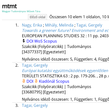
mtmt
Magyar Tudományos Művek Tára
Összesen 10 elem 1 oldalon, 10 lis
Előző oldal
1.
Nagy, Erika
;
Mihály, Melinda
;
Tagai, Gergely
Towards a greener future? Environment and eco
EUROPEAN PLANNING STUDIES
32
:
11
pp. 2403-
DOI
WoS
Scopus
Szakcikk (Folyóiratcikk) | Tudományos
[34377337]
[Egyeztetett]
Nyilvános idéző összesen: 5, Független: 4, Függő:
2.
Tagai, Gergely
Európai kutatási együttműködések egyenlőtlen 
TERÜLETI STATISZTIKA
63
:
2
pp. 179-206. , 28 p.
DOI
Kiadónál
Scopus
Szakcikk (Folyóiratcikk) | Tudományos
[33680795]
[Egyeztetett]
Nyilvános idéző összesen: 1, Független: 1, Függő:
3.
Tagai, Gergely