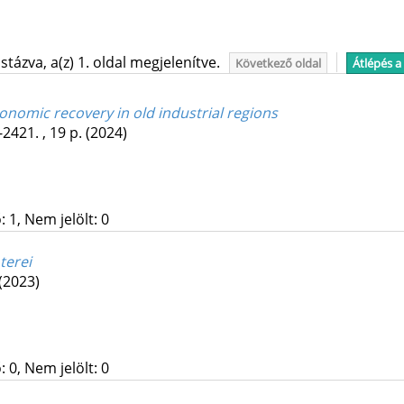
tázva, a(z) 1. oldal megjelenítve.
Következő oldal
Átlépés a
nomic recovery in old industrial regions
2421. , 19 p.
(2024)
 1, Nem jelölt: 0
terei
(2023)
 0, Nem jelölt: 0