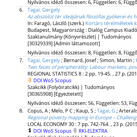
Nyilvános idéző összesen: 6, Független: 6, Függő:
6.
Tagai, Gergely
Az abszolút tér ideájának filozófiai gyökerei é
In: Faragó, László (szerk.)
Kortárs térelméletek 
Budapest, Magyarország :
Dialóg Campus Kiad
Szaktanulmány (Könyvrészlet) | Tudományos
[30329339]
[Admin láttamozott]
Nyilvános idéző összesen: 8, Független: 8, Függő:
7.
Tagai, Gergely
;
Bernard, Josef
;
Simon, Martin
;
Two faces of peripherality: Labour markets, p
REGIONAL STATISTICS
8
:
2
pp. 19-45. , 27 p.
(201
DOI
WoS
Scopus
Szakcikk (Folyóiratcikk) | Tudományos
[30365908]
[Egyeztetett]
Nyilvános idéző összesen: 56, Független: 53, Füg
8.
Copus, A
;
Melo, P C
;
Kaup, S
;
Tagai, G
;
Arterali
Regional poverty mapping in Europe – Challenge
LOCAL ECONOMY
30
:
7
pp. 742-764. , 23 p.
(201
DOI
WoS
Scopus
RKI-ELEKTRA