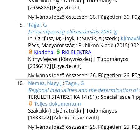
Szakcikk (Folyóiratcikk) | Tudományos
[2966886]
[Egyeztetett]
Nyilvános idéző összesen: 36, Független: 36, Füg
9.
Tagai, G
Járási népesség-előreszámítás 2051-ig
In: Czirfusz, M; Hoyk, E; Suvák, A (szerk.)
Klímavál
Pécs, Magyarország :
Publikon Kiadó
(2015)
302 
Kiadónál
RKI-ELEKTRA
Könyvfejezet (Könyvrészlet) | Tudományos
[2986477]
[Egyeztetett]
Nyilvános idéző összesen: 26, Független: 26, Füg
10.
Nemes, Nagy J
;
Tagai, G
Regional inequalities and the determination of 
TERÜLETI STATISZTIKA
14 (51)
:
Special issue 1
p
Teljes dokumentum
Szakcikk (Folyóiratcikk) | Tudományos
[1883422]
[Admin láttamozott]
Nyilvános idéző összesen: 25, Független: 25, Füg