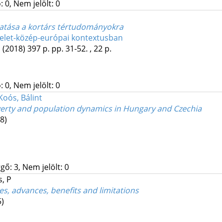
 0, Nem jelölt: 0
s hatása a kortárs tértudományokra
kelet-közép-európai kontextusban
ó
(2018)
397 p.
pp. 31-52. , 22 p.
 0, Nem jelölt: 0
Koós, Bálint
overty and population dynamics in Hungary and Czechia
8)
gő: 3, Nem jelölt: 0
s, P
s, advances, benefits and limitations
5)