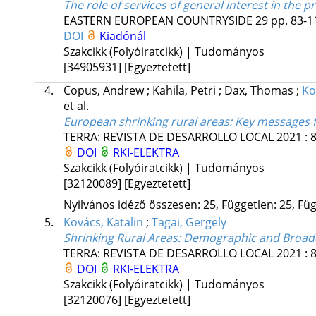
The role of services of general interest in the p
EASTERN EUROPEAN COUNTRYSIDE
29
pp. 83-11
DOI
Kiadónál
Szakcikk (Folyóiratcikk) | Tudományos
[34905931]
[Egyeztetett]
4.
Copus, Andrew
;
Kahila, Petri
;
Dax, Thomas
;
Ko
et al.
European shrinking rural areas: Key messages f
TERRA: REVISTA DE DESARROLLO LOCAL
2021
:
DOI
RKI-ELEKTRA
Szakcikk (Folyóiratcikk) | Tudományos
[32120089]
[Egyeztetett]
Nyilvános idéző összesen: 25, Független: 25, Füg
5.
Kovács, Katalin
;
Tagai, Gergely
Shrinking Rural Areas: Demographic and Broade
TERRA: REVISTA DE DESARROLLO LOCAL
2021
:
DOI
RKI-ELEKTRA
Szakcikk (Folyóiratcikk) | Tudományos
[32120076]
[Egyeztetett]