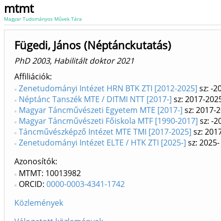
mtmt
Magyar Tudományos Művek Tára
Fügedi, János (Néptánckutatás)
PhD 2003, Habilitált doktor 2021
Affiliációk
Zenetudományi Intézet HRN BTK ZTI [2012-2025]
sz: -2
Néptánc Tanszék MTE / DITMI NTT [2017-]
sz: 2017-202
Magyar Táncművészeti Egyetem MTE [2017-]
sz: 2017-
Magyar Táncművészeti Főiskola MTF [1990-2017]
sz: -2
Táncművészképző Intézet MTE TMI [2017-2025]
sz: 201
Zenetudományi Intézet ELTE / HTK ZTI [2025-]
sz: 2025-
Azonosítók
MTMT: 10013982
ORCID:
0000-0003-4341-1742
Közlemények