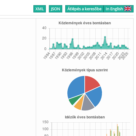
XML
JSON
Átlépés a keresőbe
In English