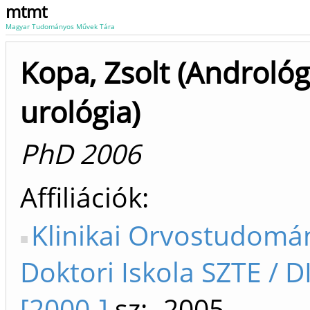
mtmt
Magyar Tudományos Művek Tára
Kopa, Zsolt (Andrológ
urológia)
PhD 2006
Affiliációk
Klinikai Orvostudomá
Doktori Iskola SZTE / D
[2000-]
sz: -2005