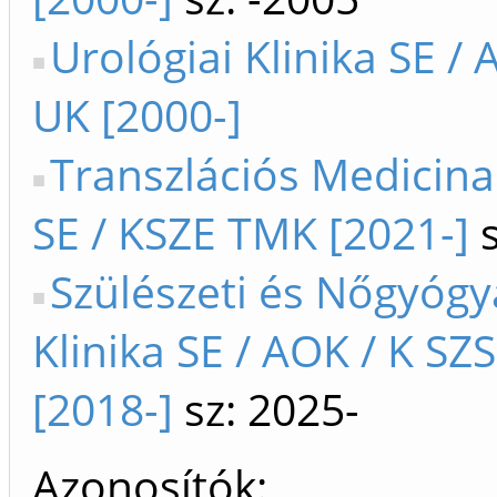
Urológiai Klinika SE / 
UK [2000-]
Transzlációs Medicin
SE / KSZE TMK [2021-]
s
Szülészeti és Nőgyógy
Klinika SE / AOK / K S
[2018-]
sz: 2025-
Azonosítók