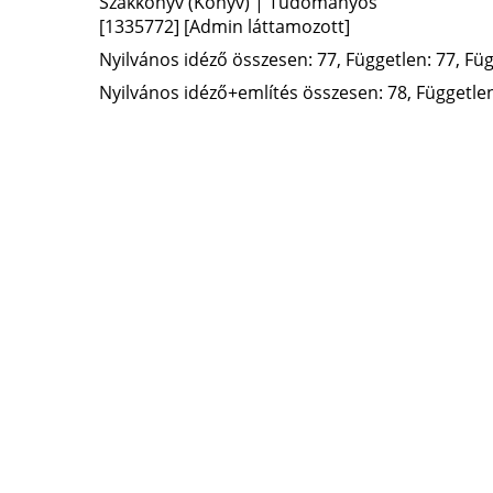
Szakkönyv (Könyv) | Tudományos
[1335772]
[Admin láttamozott]
Nyilvános idéző összesen: 77, Független: 77, Füg
Nyilvános idéző+említés összesen: 78, Független: