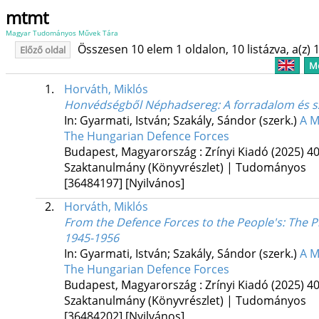
mtmt
Magyar Tudományos Művek Tára
Összesen 10 elem 1 oldalon, 10 listázva, a(z) 1
Előző oldal
Me
1.
Horváth, Miklós
Honvédségből Néphadsereg
: A forradalom és 
In: Gyarmati, István; Szakály, Sándor (szerk.)
A M
The Hungarian Defence Forces
Budapest, Magyarország :
Zrínyi Kiadó
(2025)
40
Szaktanulmány (Könyvrészlet) | Tudományos
[36484197]
[Nyilvános]
2.
Horváth, Miklós
From the Defence Forces to the People's
: The 
1945-1956
In: Gyarmati, István; Szakály, Sándor (szerk.)
A M
The Hungarian Defence Forces
Budapest, Magyarország :
Zrínyi Kiadó
(2025)
40
Szaktanulmány (Könyvrészlet) | Tudományos
[36484202]
[Nyilvános]