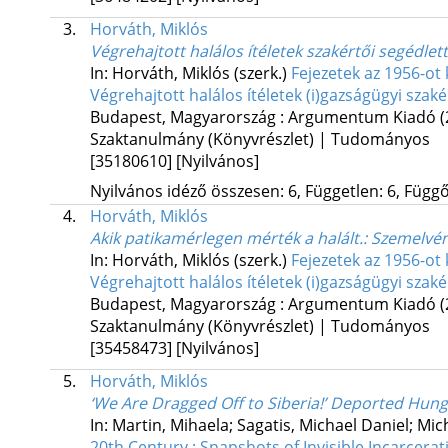
3.
Horváth, Miklós
Végrehajtott halálos ítéletek szakértői segédlett
In: Horváth, Miklós (szerk.)
Fejezetek az 1956-ot 
Végrehajtott halálos ítéletek (i)gazságügyi sza
Budapest, Magyarország :
Argumentum Kiadó
(
Szaktanulmány (Könyvrészlet) | Tudományos
[35180610]
[Nyilvános]
Nyilvános idéző összesen: 6, Független: 6, Függő:
4.
Horváth, Miklós
Akik patikamérlegen mérték a halált.
: Szemelvé
In: Horváth, Miklós (szerk.)
Fejezetek az 1956-ot 
Végrehajtott halálos ítéletek (i)gazságügyi sza
Budapest, Magyarország :
Argumentum Kiadó
(
Szaktanulmány (Könyvrészlet) | Tudományos
[35458473]
[Nyilvános]
5.
Horváth, Miklós
‘We Are Dragged Off to Siberia!’ Deported Hun
In: Martin, Mihaela; Sagatis, Michael Daniel; Mic
20th Century : Snapshots of Invisible Incarcerat