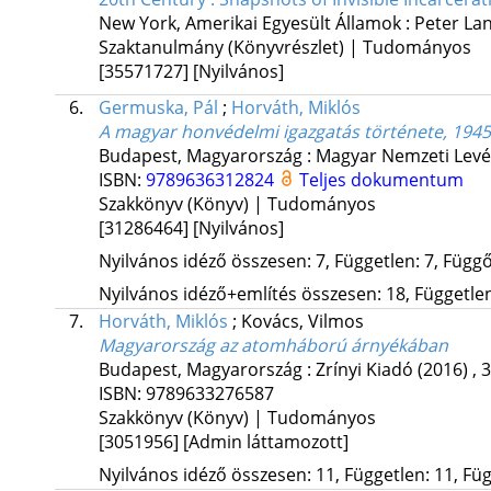
New York, Amerikai Egyesült Államok :
Peter La
Szaktanulmány (Könyvrészlet) | Tudományos
[35571727]
[Nyilvános]
6.
Germuska, Pál
;
Horváth, Miklós
A magyar honvédelmi igazgatás története, 194
Budapest, Magyarország :
Magyar Nemzeti Levé
ISBN:
9789636312824
Teljes dokumentum
Szakkönyv (Könyv) | Tudományos
[31286464]
[Nyilvános]
Nyilvános idéző összesen: 7, Független: 7, Függő:
Nyilvános idéző+említés összesen: 18, Független:
7.
Horváth, Miklós
;
Kovács, Vilmos
Magyarország az atomháború árnyékában
Budapest, Magyarország :
Zrínyi Kiadó
(2016)
,
3
ISBN:
9789633276587
Szakkönyv (Könyv) | Tudományos
[3051956]
[Admin láttamozott]
Nyilvános idéző összesen: 11, Független: 11, Füg