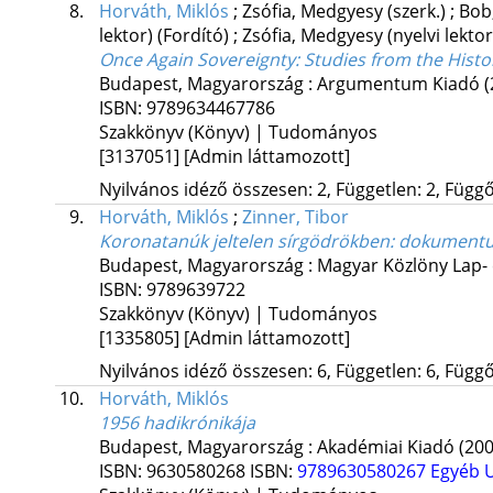
8.
Horváth, Miklós
;
Zsófia, Medgyesy
(szerk.)
;
Bob
lektor)
(Fordító)
;
Zsófia, Medgyesy (nyelvi lekto
Once Again Sovereignty
: Studies from the Histo
Budapest, Magyarország :
Argumentum Kiadó
(
ISBN:
9789634467786
Szakkönyv (Könyv) | Tudományos
[3137051]
[Admin láttamozott]
Nyilvános idéző összesen: 2, Független: 2, Függő:
9.
Horváth, Miklós
;
Zinner, Tibor
Koronatanúk jeltelen sírgödrökben
: dokumentu
Budapest, Magyarország :
Magyar Közlöny Lap-
ISBN:
9789639722
Szakkönyv (Könyv) | Tudományos
[1335805]
[Admin láttamozott]
Nyilvános idéző összesen: 6, Független: 6, Függő:
10.
Horváth, Miklós
1956 hadikrónikája
Budapest, Magyarország :
Akadémiai Kiadó
(200
ISBN:
9630580268
ISBN:
9789630580267
Egyéb 