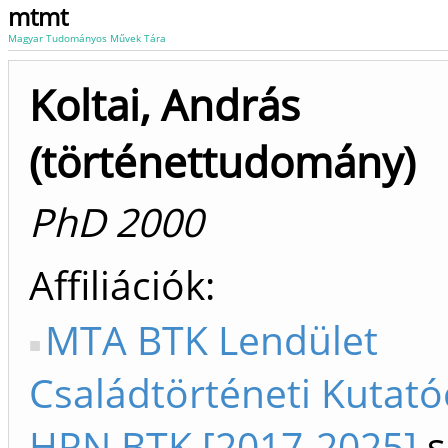
mtmt
Magyar Tudományos Művek Tára
Koltai, András
(történettudomány)
PhD 2000
Affiliációk
MTA BTK Lendület
Családtörténeti Kutat
HRN BTK [2017-2025]
s