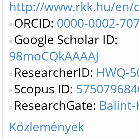
http://www.rkk.hu/en/c
ORCID:
0000-0002-70
Google Scholar ID:
98moCQkAAAAJ
ResearcherID:
HWQ-50
Scopus ID:
575079684
ResearchGate:
Balint
Közlemények