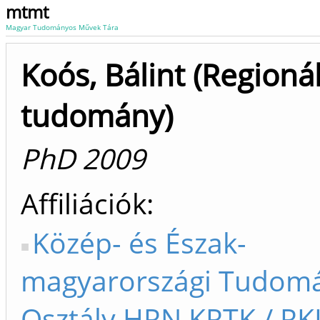
mtmt
Magyar Tudományos Művek Tára
Koós, Bálint (Regionál
tudomány)
PhD 2009
Affiliációk
Közép- és Észak-
magyarországi Tudom
Osztály HRN KRTK / RK