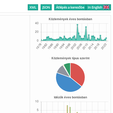
XML
JSON
Átlépés a keresőbe
In English