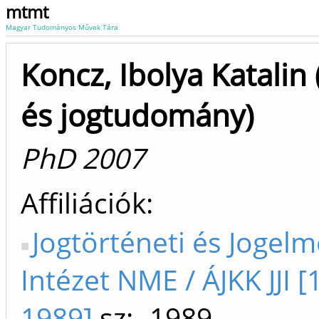
mtmt
Magyar Tudományos Művek Tára
Koncz, Ibolya Katalin 
és jogtudomány)
PhD 2007
Affiliációk
Jogtörténeti és Jogelm
Intézet NME / ÁJKK JJI [
1989]
sz: -1989