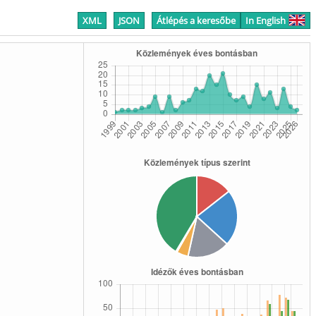
XML
JSON
Átlépés a keresőbe
In English