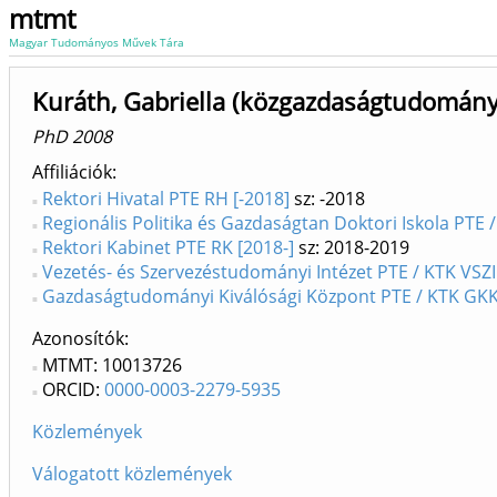
mtmt
Magyar Tudományos Művek Tára
Kuráth, Gabriella (közgazdaságtudomány
PhD 2008
Affiliációk
Rektori Hivatal PTE RH [-2018]
sz: -2018
Regionális Politika és Gazdaságtan Doktori Iskola PTE 
Rektori Kabinet PTE RK [2018-]
sz: 2018-2019
Vezetés- és Szervezéstudományi Intézet PTE / KTK VSZI
Gazdaságtudományi Kiválósági Központ PTE / KTK GK
Azonosítók
MTMT: 10013726
ORCID:
0000-0003-2279-5935
Közlemények
Válogatott közlemények