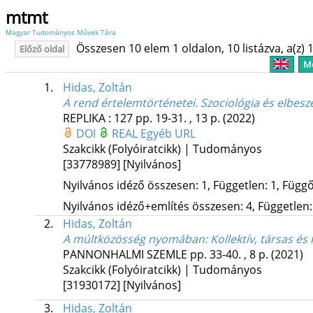
mtmt
Magyar Tudományos Művek Tára
Összesen 10 elem 1 oldalon, 10 listázva, a(z) 1
Előző oldal
Me
1.
Hidas, Zoltán
A rend értelemtörténetei. Szociológia és elbesz
REPLIKA
:
127
pp. 19-31. , 13 p.
(2022)
DOI
REAL
Egyéb URL
Szakcikk (Folyóiratcikk) | Tudományos
[33778989]
[Nyilvános]
Nyilvános idéző összesen: 1, Független: 1, Függő:
Nyilvános idéző+említés összesen: 4, Független: 
2.
Hidas, Zoltán
A múltközösség nyomában
: Kollektív, társas és
PANNONHALMI SZEMLE
pp. 33-40. , 8 p.
(2021)
Szakcikk (Folyóiratcikk) | Tudományos
[31930172]
[Nyilvános]
3.
Hidas, Zoltán