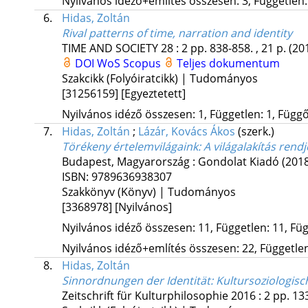
Nyilvános idéző+említés összesen: 3, Független: 
6.
Hidas, Zoltán
Rival patterns of time, narration and identity
TIME AND SOCIETY
28
:
2
pp. 838-858. , 21 p.
(20
DOI
WoS
Scopus
Teljes dokumentum
Szakcikk (Folyóiratcikk) | Tudományos
[31256159]
[Egyeztetett]
Nyilvános idéző összesen: 1, Független: 1, Függő:
7.
Hidas, Zoltán
;
Lázár, Kovács Ákos
(szerk.)
Törékeny értelemvilágaink
: A világalakítás ren
Budapest, Magyarország :
Gondolat Kiadó
(201
ISBN:
9789636938307
Szakkönyv (Könyv) | Tudományos
[3368978]
[Nyilvános]
Nyilvános idéző összesen: 11, Független: 11, Füg
Nyilvános idéző+említés összesen: 22, Független:
8.
Hidas, Zoltán
Sinnordnungen der Identität
: Kultursoziologis
Zeitschrift für Kulturphilosophie
2016
:
2
pp. 133