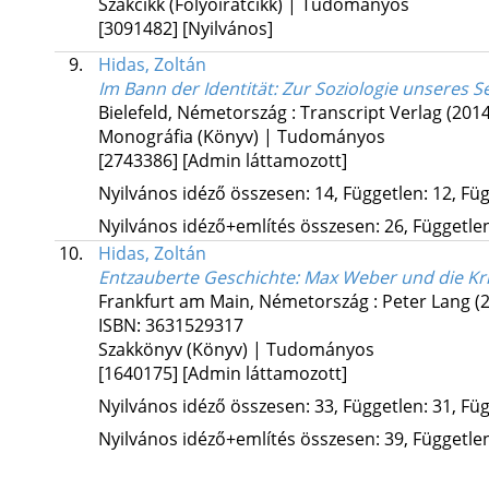
Szakcikk (Folyóiratcikk) | Tudományos
[3091482]
[Nyilvános]
9.
Hidas, Zoltán
Im Bann der Identität
: Zur Soziologie unseres 
Bielefeld, Németország :
Transcript Verlag
(2014
Monográfia (Könyv) | Tudományos
[2743386]
[Admin láttamozott]
Nyilvános idéző összesen: 14, Független: 12, Füg
Nyilvános idéző+említés összesen: 26, Független:
10.
Hidas, Zoltán
Entzauberte Geschichte
: Max Weber und die Kr
Frankfurt am Main, Németország :
Peter Lang
(
ISBN:
3631529317
Szakkönyv (Könyv) | Tudományos
[1640175]
[Admin láttamozott]
Nyilvános idéző összesen: 33, Független: 31, Füg
Nyilvános idéző+említés összesen: 39, Független: