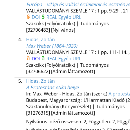
Európa – világi és vallási érdekeink és eszménye
VALLÁSTUDOMÁNYI SZEMLE
17
:
1
pp. 9-29. , 21
DOI
REAL
Egyéb URL
Szakcikk (Folyóiratcikk) | Tudományos
[32706483]
[Nyilvános]
4.
Hidas, Zoltán
Max Weber (1864-1920)
VALLÁSTUDOMÁNYI SZEMLE
17
:
1
pp. 111-114. ,
DOI
REAL
Egyéb URL
Szakcikk (Folyóiratcikk) | Tudományos
[32706622]
[Admin láttamozott]
5.
Hidas, Zoltán
A Protestáns etika helye
In: Max, Weber - Hidas, Zoltán (szerk.)
A protest
Budapest, Magyarország :
L'Harmattan Kiadó
(
Szaktanulmány (Könyvrészlet) | Tudományos
[31276315]
[Admin láttamozott]
Nyilvános idéző összesen: 2, Független: 2, Függő: