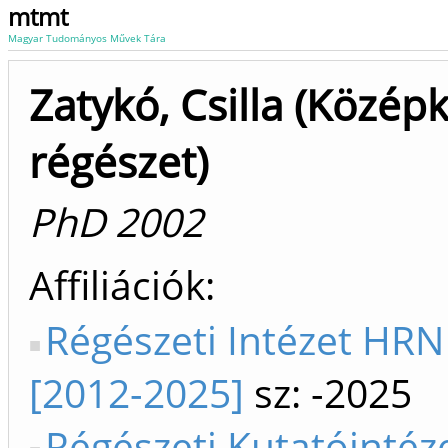
mtmt
Magyar Tudományos Művek Tára
Zatykó, Csilla (Középk
régészet)
PhD 2002
Affiliációk
Régészeti Intézet HRN
[2012-2025]
sz: -2025
Régészeti Kutatóintéze