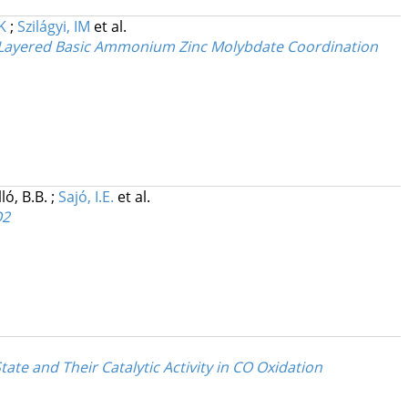
K
;
Szilágyi, IM
et al.
a Layered Basic Ammonium Zinc Molybdate Coordination
ló, B.B.
;
Sajó, I.E.
et al.
O2
te and Their Catalytic Activity in CO Oxidation