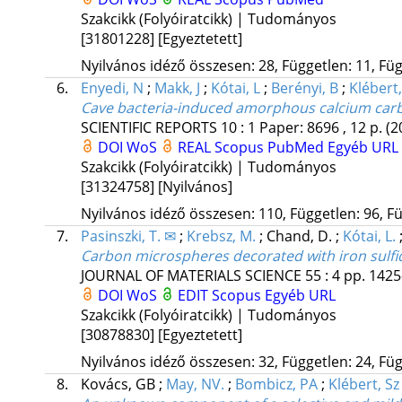
Szakcikk (Folyóiratcikk) | Tudományos
[31801228]
[Egyeztetett]
Nyilvános idéző összesen: 28, Független: 11, Füg
6.
Enyedi, N
;
Makk, J
;
Kótai, L
;
Berényi, B
;
Klébert,
Cave bacteria-induced amorphous calcium car
SCIENTIFIC REPORTS
10
:
1
Paper: 8696 , 12 p.
(2
DOI
WoS
REAL
Scopus
PubMed
Egyéb URL
Szakcikk (Folyóiratcikk) | Tudományos
[31324758]
[Nyilvános]
Nyilvános idéző összesen: 110, Független: 96, Fü
7.
Pasinszki, T. ✉
;
Krebsz, M.
;
Chand, D.
;
Kótai, L.
Carbon microspheres decorated with iron sulfid
JOURNAL OF MATERIALS SCIENCE
55
:
4
pp. 1425
DOI
WoS
EDIT
Scopus
Egyéb URL
Szakcikk (Folyóiratcikk) | Tudományos
[30878830]
[Egyeztetett]
Nyilvános idéző összesen: 32, Független: 24, Füg
8.
Kovács, GB
;
May, NV.
;
Bombicz, PA
;
Klébert, Sz