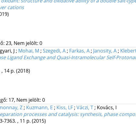
xidant: structure and oxidative ability of a double salt-
ver cations
019)
ő: 23, Nem jelölt: 0
yari, J
;
Mohai, M
;
Szegedi, A
;
Farkas, A
;
Janosity, A
;
Klebert
e Ligand Exchange and Quasi-Intramolecular Self-Protonat
 , 14 p.
(2018)
gő: 17, Nem jelölt: 0
monnay, Z
;
Kuzmann, E
;
Kiss, LF
;
Váczi, T
;
Kovács, I
paration processes and catalysis: synthesis, phase compos
3-7363. , 11 p.
(2015)