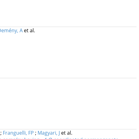
Demény, A
et al.
V
;
Franguelli, FP
;
Magyari, J
et al.