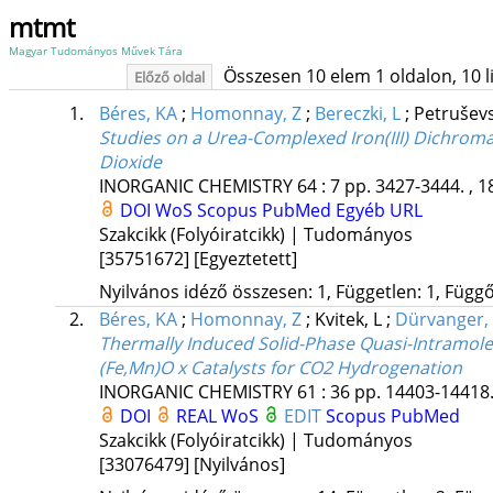
mtmt
Magyar Tudományos Művek Tára
Összesen 10 elem 1 oldalon, 10 lis
Előző oldal
1.
Béres, KA
;
Homonnay, Z
;
Bereczki, L
;
Petruševs
Studies on a Urea-Complexed Iron(III) Dichrom
Dioxide
INORGANIC CHEMISTRY
64
:
7
pp. 3427-3444. , 1
DOI
WoS
Scopus
PubMed
Egyéb URL
Szakcikk (Folyóiratcikk) | Tudományos
[35751672]
[Egyeztetett]
Nyilvános idéző összesen: 1, Független: 1, Függő:
2.
Béres, KA
;
Homonnay, Z
;
Kvitek, L
;
Dürvanger,
Thermally Induced Solid-Phase Quasi-Intramolec
(Fe,Mn)O x Catalysts for CO2 Hydrogenation
INORGANIC CHEMISTRY
61
:
36
pp. 14403-14418.
DOI
REAL
WoS
EDIT
Scopus
PubMed
Szakcikk (Folyóiratcikk) | Tudományos
[33076479]
[Nyilvános]