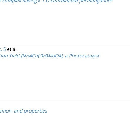
type complex having κ 1 O-coordinated permanganate
, S
et al.
ion Yield [NH4Cu(OH)MoO4], a Photocatalyst
ition, and properties