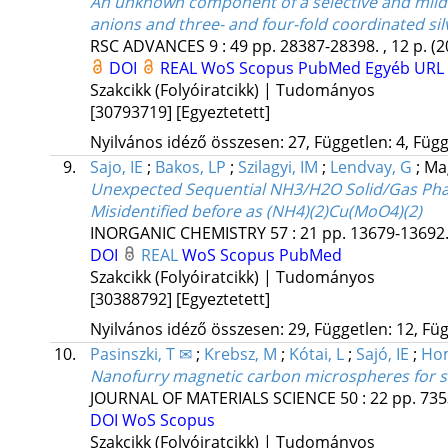
An unknown component of a selective and mild o
anions and three- and four-fold coordinated sil
RSC ADVANCES
9
:
49
pp. 28387-28398. , 12 p.
(2
DOI
REAL
WoS
Scopus
PubMed
Egyéb URL
Szakcikk (Folyóiratcikk) | Tudományos
[30793719]
[Egyeztetett]
Nyilvános idéző összesen: 27, Független: 4, Függ
9.
Sajo, IE
;
Bakos, LP
;
Szilagyi, IM
;
Lendvay, G
;
Mag
Unexpected Sequential NH3/H2O Solid/Gas Phas
Misidentified before as (NH4)(2)Cu(MoO4)(2)
INORGANIC CHEMISTRY
57
:
21
pp. 13679-13692.
DOI
REAL
WoS
Scopus
PubMed
Szakcikk (Folyóiratcikk) | Tudományos
[30388792]
[Egyeztetett]
Nyilvános idéző összesen: 29, Független: 12, Füg
10.
Pasinszki, T ✉
;
Krebsz, M
;
Kótai, L
;
Sajó, IE
;
Ho
Nanofurry magnetic carbon microspheres for se
JOURNAL OF MATERIALS SCIENCE
50
:
22
pp. 735
DOI
WoS
Scopus
Szakcikk (Folyóiratcikk) | Tudományos