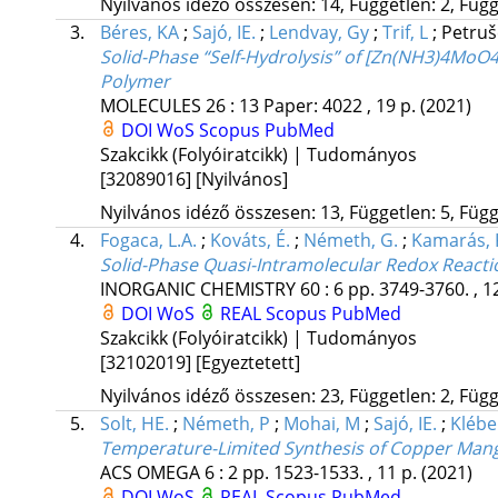
Nyilvános idéző összesen: 14, Független: 2, Függ
3.
Béres, KA
;
Sajó, IE.
;
Lendvay, Gy
;
Trif, L
;
Petruš
Solid-Phase “Self-Hydrolysis” of [Zn(NH3)4Mo
Polymer
MOLECULES
26
:
13
Paper: 4022 , 19 p.
(2021)
DOI
WoS
Scopus
PubMed
Szakcikk (Folyóiratcikk) | Tudományos
[32089016]
[Nyilvános]
Nyilvános idéző összesen: 13, Független: 5, Függő
4.
Fogaca, L.A.
;
Kováts, É.
;
Németh, G.
;
Kamarás, 
Solid-Phase Quasi-Intramolecular Redox React
INORGANIC CHEMISTRY
60
:
6
pp. 3749-3760. , 1
DOI
WoS
REAL
Scopus
PubMed
Szakcikk (Folyóiratcikk) | Tudományos
[32102019]
[Egyeztetett]
Nyilvános idéző összesen: 23, Független: 2, Függ
5.
Solt, HE.
;
Németh, P
;
Mohai, M
;
Sajó, IE.
;
Klébe
Temperature-Limited Synthesis of Copper Mangan
ACS OMEGA
6
:
2
pp. 1523-1533. , 11 p.
(2021)
DOI
WoS
REAL
Scopus
PubMed