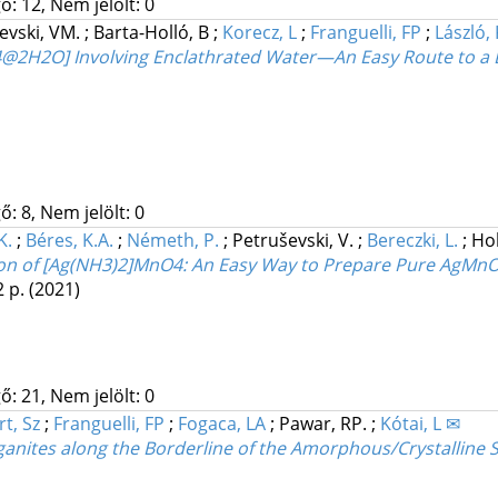
ő: 12, Nem jelölt: 0
evski, VM.
;
Barta-Holló, B
;
Korecz, L
;
Franguelli, FP
;
László, 
O4@2H2O] Involving Enclathrated Water—An Easy Route to 
: 8, Nem jelölt: 0
K.
;
Béres, K.A.
;
Németh, P.
;
Petruševski, V.
;
Bereczki, L.
;
Hol
ion of [Ag(NH3)2]MnO4: An Easy Way to Prepare Pure AgMn
2 p.
(2021)
ő: 21, Nem jelölt: 0
rt, Sz
;
Franguelli, FP
;
Fogaca, LA
;
Pawar, RP.
;
Kótai, L ✉
ites along the Borderline of the Amorphous/Crystalline Sta