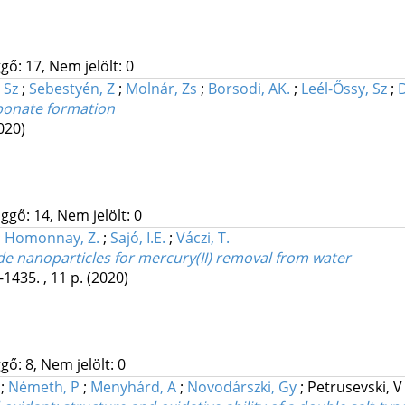
gő: 17, Nem jelölt: 0
 Sz
;
Sebestyén, Z
;
Molnár, Zs
;
Borsodi, AK.
;
Leél-Őssy, Sz
;
bonate formation
020)
ggő: 14, Nem jelölt: 0
;
Homonnay, Z.
;
Sajó, I.E.
;
Váczi, T.
e nanoparticles for mercury(II) removal from water
-1435. , 11 p.
(2020)
gő: 8, Nem jelölt: 0
;
Németh, P
;
Menyhárd, A
;
Novodárszki, Gy
;
Petrusevski, 