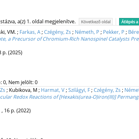
tázva, a(z) 1. oldal megjelenítve.
Következő oldal
Átlépés a
ki, VM.
;
Farkas, A
;
Czégény, Zs
;
Németh, P
;
Pekker, P
;
Béres
ate, a Precursor of Chromium-Rich Nanospinel Catalysts Pr
8 p.
(2025)
 0, Nem jelölt: 0
 Zs
;
Kubikova, M
;
Harmat, V
;
Szilágyi, F
;
Czégény, Zs
;
Német
ular Redox Reactions of [Hexakis(urea-O)iron(III)] Permang
 , 16 p.
(2022)