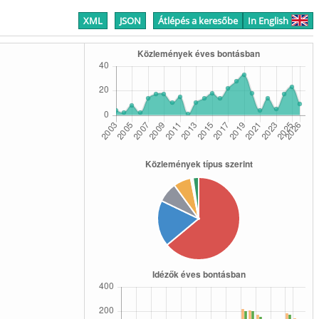
XML
JSON
Átlépés a keresőbe
In English