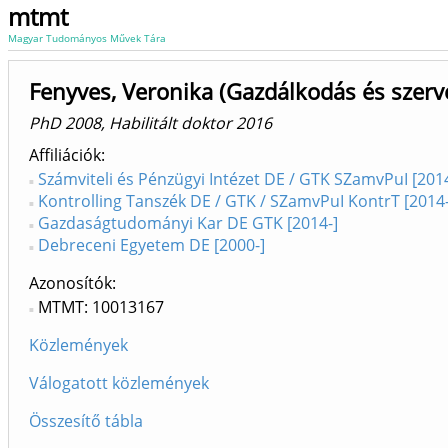
mtmt
Magyar Tudományos Művek Tára
Fenyves, Veronika (Gazdálkodás és szer
PhD 2008, Habilitált doktor 2016
Affiliációk
Számviteli és Pénzügyi Intézet DE / GTK SZamvPuI [2014
Kontrolling Tanszék DE / GTK / SZamvPuI KontrT [2014-
Gazdaságtudományi Kar DE GTK [2014-]
Debreceni Egyetem DE [2000-]
Azonosítók
MTMT: 10013167
Közlemények
Válogatott közlemények
Összesítő tábla