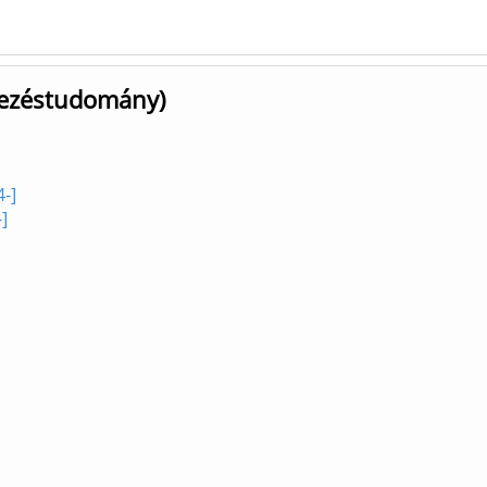
vezéstudomány)
-]
]