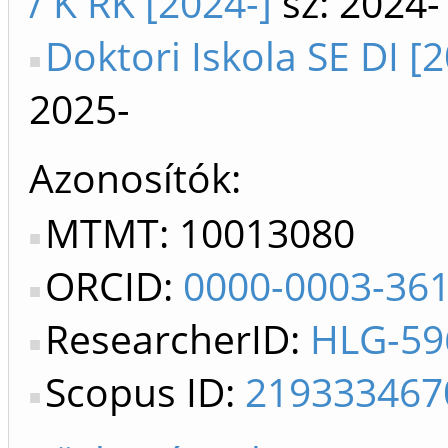
/ K RK [2024-]
sz: 2024-
Doktori Iskola SE DI [
2025-
Azonosítók
MTMT: 10013080
ORCID:
0000-0003-36
ResearcherID:
HLG-59
Scopus ID:
219333467