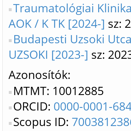
Traumatológiai Klinika
AOK / K TK [2024-]
sz: 
Budapesti Uzsoki Utca
UZSOKI [2023-]
sz: 202
Azonosítók
MTMT: 10012885
ORCID:
0000-0001-68
Scopus ID:
700381238