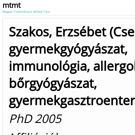
mtmt
Magyar Tudományos Művek Tára
Szakos, Erzsébet (Cs
gyermekgyógyászat,
immunológia, allergol
bőrgyógyászat,
gyermekgasztroenter
PhD 2005