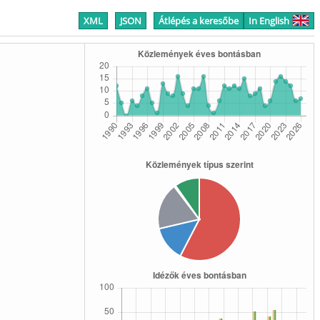
XML
JSON
Átlépés a keresőbe
In English