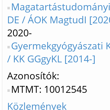
Magatartástudományi 
DE / ÁOK MagtudI [202
2020-
Gyermekgyógyászati K
/ KK GGgyKL [2014-]
Azonosítók
MTMT: 10012545
Közlemények