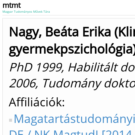
mtmt
Magyar Tudományos Művek Tára
Nagy, Beáta Erika (Kli
gyermekpszichológia
PhD 1999, Habilitált d
2006, Tudomány dokto
Affiliációk
Magatartástudományi 
DE / NK MagtudI [2014