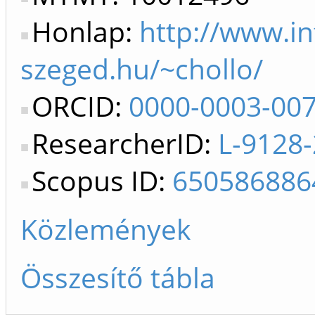
Honlap:
http://www.in
szeged.hu/~chollo/
ORCID:
0000-0003-00
ResearcherID:
L-9128
Scopus ID:
650586886
Közlemények
Összesítő tábla