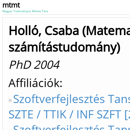
mtmt
Magyar Tudományos Művek Tára
Holló, Csaba (Matema
számítástudomány)
PhD 2004
Affiliációk
Szoftverfejlesztés Tan
SZTE / TTIK / INF SZFT 
Szoftverfejlesztés Tan