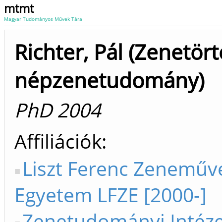
mtmt
Magyar Tudományos Művek Tára
Richter, Pál (Zenetört
népzenetudomány)
PhD 2004
Affiliációk
Liszt Ferenc Zeneműv
Egyetem LFZE [2000-]
Zenetudományi Intéz