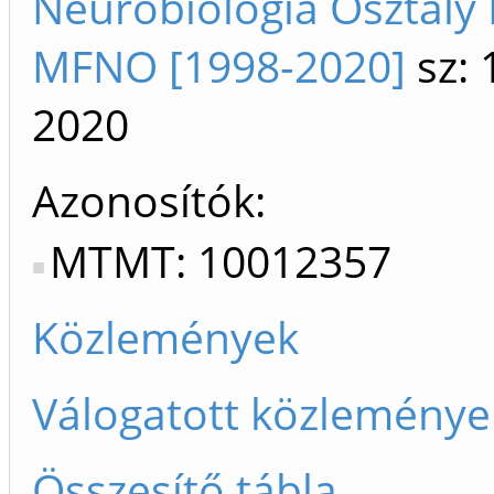
Neurobiológia Osztály
MFNO [1998-2020]
sz: 
2020
Azonosítók
MTMT: 10012357
Közlemények
Válogatott közleménye
Összesítő tábla