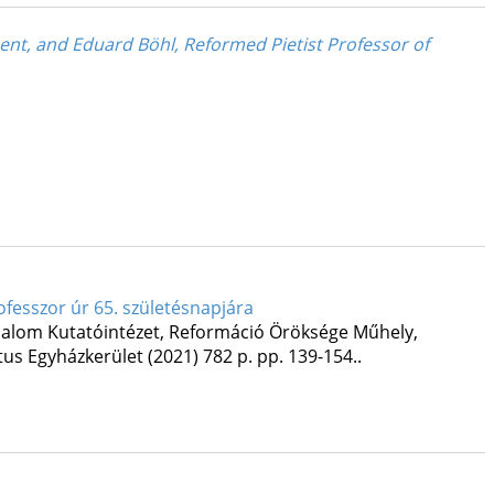
t, and Eduard Böhl, Reformed Pietist Professor of
ofesszor úr 65. születésnapjára
dalom Kutatóintézet, Reformáció Öröksége Műhely
,
tus Egyházkerület
(2021)
782 p.
pp. 139-154..