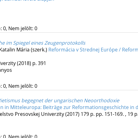
 0, Nem jelölt: 0
he im Spiegel eines Zeugenprotokolls
Katalin Mária (szerk.)
Reformácia v Strednej Európe / Refor
verzity
(2018)
p. 391
ányos
 0, Nem jelölt: 0
e Pietismus begegnet der ungarischen Neoorthodoxie
n in Mitteleuropa: Beiträge zur Reformationsgeschichte i
elstvo Presovskej Univerzity
(2017)
179 p.
pp. 151-169. , 19 p
 0, Nem jelölt: 0