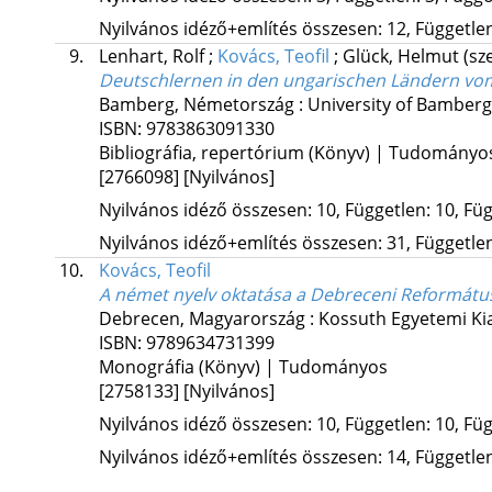
Nyilvános idéző+említés összesen: 12, Független:
9.
Lenhart, Rolf
;
Kovács, Teofil
;
Glück, Helmut
(sz
Deutschlernen in den ungarischen Ländern vom
Bamberg, Németország :
University of Bamberg
ISBN:
9783863091330
Bibliográfia, repertórium (Könyv) | Tudományo
[2766098]
[Nyilvános]
Nyilvános idéző összesen: 10, Független: 10, Füg
Nyilvános idéző+említés összesen: 31, Független:
10.
Kovács, Teofil
A német nyelv oktatása a Debreceni Reformátu
Debrecen, Magyarország :
Kossuth Egyetemi Ki
ISBN:
9789634731399
Monográfia (Könyv) | Tudományos
[2758133]
[Nyilvános]
Nyilvános idéző összesen: 10, Független: 10, Füg
Nyilvános idéző+említés összesen: 14, Független: