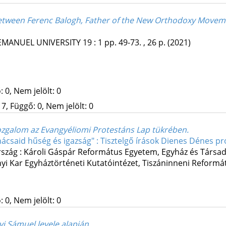
etween Ferenc Balogh, Father of the New Orthodoxy Movemen
EMANUEL UNIVERSITY
19
:
1
pp. 49-73. , 26 p.
(2021)
 0, Nem jelölt: 0
7, Függő: 0, Nem jelölt: 0
zgalom az Evangyéliomi Protestáns Lap tükrében.
anácsaid hűség és igazság" : Tisztelgő írások Dienes Dénes pr
szág :
Károli Gáspár Református Egyetem, Egyház és Társa
i Kar Egyháztörténeti Kutatóintézet
,
Tiszáninneni Reformá
 0, Nem jelölt: 0
i Sámuel levele alapján