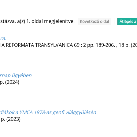
tázva, a(z) 1. oldal megjelenítve.
Következő oldal
Átlépés a
ra.
GIA REFORMATA TRANSYLVANICA
69
:
2
pp. 189-206. , 18 p.
(2
sárnap ügyében
 p.
(2024)
 diákok a YMCA 1878-as genfi világgyűlésén
 p.
(2023)