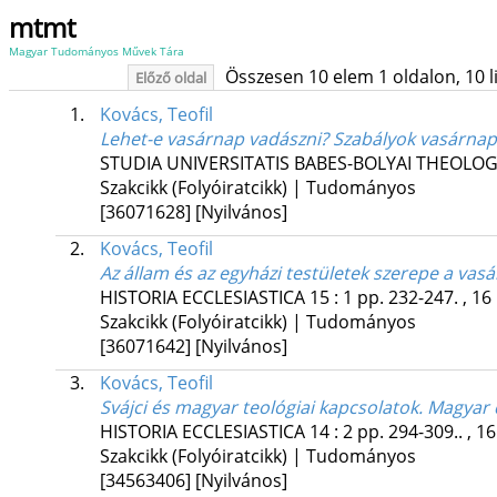
mtmt
Magyar Tudományos Művek Tára
Összesen 10 elem 1 oldalon, 10 lis
Előző oldal
1.
Kovács, Teofil
Lehet-e vasárnap vadászni? Szabályok vasárnap
STUDIA UNIVERSITATIS BABES-BOLYAI THEOLO
Szakcikk (Folyóiratcikk) | Tudományos
[36071628]
[Nyilvános]
2.
Kovács, Teofil
Az állam és az egyházi testületek szerepe a va
HISTORIA ECCLESIASTICA
15
:
1
pp. 232-247. , 16
Szakcikk (Folyóiratcikk) | Tudományos
[36071642]
[Nyilvános]
3.
Kovács, Teofil
Svájci és magyar teológiai kapcsolatok. Magyar
HISTORIA ECCLESIASTICA
14
:
2
pp. 294-309.. , 16
Szakcikk (Folyóiratcikk) | Tudományos
[34563406]
[Nyilvános]