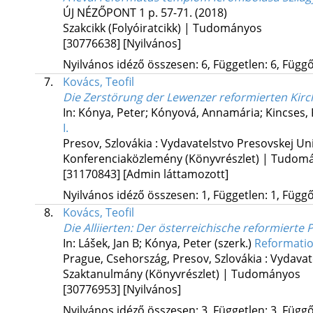
ÚJ NÉZŐPONT
1
p. 57-71.
(2018)
Szakcikk (Folyóiratcikk) | Tudományos
[30776638]
[Nyilvános]
Nyilvános idéző összesen: 6, Független: 6, Függő:
7.
Kovács, Teofil
Die Zerstörung der Lewenzer reformierten Kirc
In: Kónya, Peter; Kónyová, Annamária; Kincses, 
I.
Presov, Szlovákia :
Vydavatelstvo Presovskej Uni
Konferenciaközlemény (Könyvrészlet) | Tudom
[31170843]
[Admin láttamozott]
Nyilvános idéző összesen: 1, Független: 1, Függő:
8.
Kovács, Teofil
Die Alliierten: Der österreichische reformiert
In: Lášek, Jan B; Kónya, Peter (szerk.)
Reformatio
Prague, Csehország,
Presov, Szlovákia :
Vydavat
Szaktanulmány (Könyvrészlet) | Tudományos
[30776953]
[Nyilvános]
Nyilvános idéző összesen: 3, Független: 3, Függő: