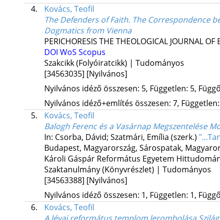
4.
Kovács, Teofil
The Defenders of Faith. The Correspondence b
Dogmatics from Vienna
PERICHORESIS THE THEOLOGICAL JOURNAL OF 
DOI
WoS
Scopus
Szakcikk (Folyóiratcikk) | Tudományos
[34563035]
[Nyilvános]
Nyilvános idéző összesen: 5, Független: 5, Függő:
Nyilvános idéző+említés összesen: 7, Független: 
5.
Kovács, Teofil
Balogh Ferenc és a Vasárnap Megszentelése Mo
In: Csorba, Dávid; Szatmári, Emília (szerk.)
"...T
Budapest, Magyarország,
Sárospatak, Magyaror
Károli Gáspár Református Egyetem Hittudomány
Szaktanulmány (Könyvrészlet) | Tudományos
[34563388]
[Nyilvános]
Nyilvános idéző összesen: 1, Független: 1, Függő:
6.
Kovács, Teofil
A lévai református templom lerombolása Szilágy