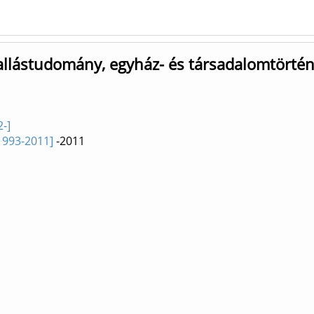
allástudomány, egyház- és társadalomtörtén
-]
1993-2011]
-2011