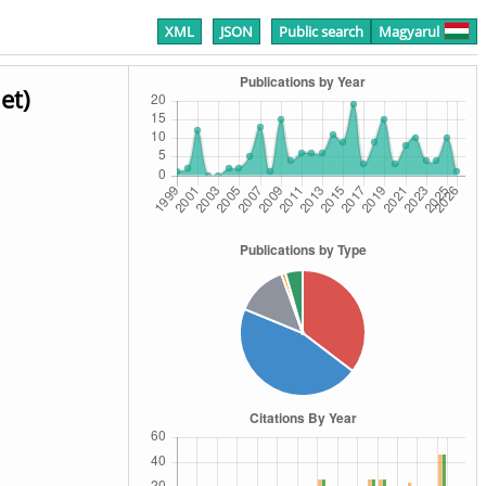
XML
JSON
Public search
Magyarul
et)