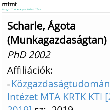
mtmt
Magyar Tudományos Művek Tára
Scharle, Ágota
(Munkagazdaságtan)
PhD 2002
Affiliációk
Közgazdaságtudomán
Intézet MTA KRTK KTI [
2019]
sz: -2019