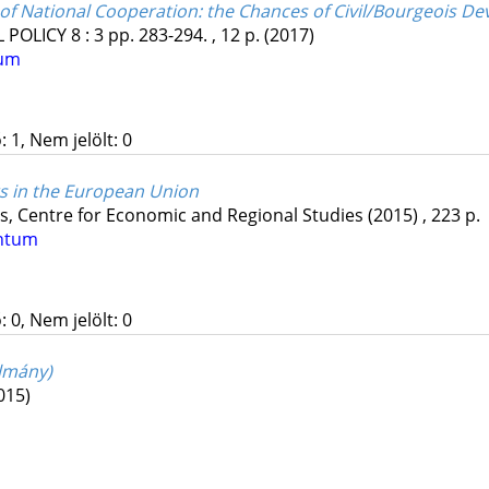
of National Cooperation
: the Chances of Civil/Bourgeois D
 POLICY
8
:
3
pp. 283-294. , 12 p.
(2017)
tum
 1, Nem jelölt: 0
s in the European Union
cs, Centre for Economic and Regional Studies
(2015)
,
223 p.
ntum
 0, Nem jelölt: 0
ulmány)
015)