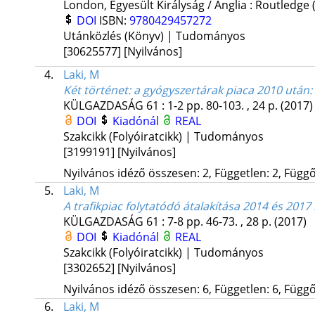
London, Egyesült Királyság / Anglia :
Routledge
DOI
ISBN:
9780429457272
Utánközlés (Könyv) | Tudományos
[30625577]
[Nyilvános]
4.
Laki, M
Két történet: a gyógyszertárak piaca 2010 után
KÜLGAZDASÁG
61
:
1-2
pp. 80-103. , 24 p.
(2017)
DOI
Kiadónál
REAL
Szakcikk (Folyóiratcikk) | Tudományos
[3199191]
[Nyilvános]
Nyilvános idéző összesen: 2, Független: 2, Függő:
5.
Laki, M
A trafikpiac folytatódó átalakítása 2014 és 2017
KÜLGAZDASÁG
61
:
7-8
pp. 46-73. , 28 p.
(2017)
DOI
Kiadónál
REAL
Szakcikk (Folyóiratcikk) | Tudományos
[3302652]
[Nyilvános]
Nyilvános idéző összesen: 6, Független: 6, Függő:
6.
Laki, M