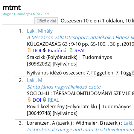
mtmt
Magyar Tudományos Művek Tára
Összesen 10 elem 1 oldalon, 10 lis
Előző oldal
1.
Laki, Mihály
A Mészáros-vállalatcsoport
: adalékok a Fidesz-
KÜLGAZDASÁG
63
:
9-10
pp. 65-100. , 36 p.
(2019
DOI
Kiadónál
REAL
Szakcikk (Folyóiratcikk) | Tudományos
[30982032]
[Nyilvános]
Nyilvános idéző összesen: 7, Független: 7, Függő:
2.
Laki, M
Sánta János nagyvállalkozó esete
SOCIO.HU : TÁRSADALOMTUDOMÁNYI SZEMLE
DOI
REAL
Rövid közlemény (Folyóiratcikk) | Tudományos
[30649748]
[Nyilvános]
3.
Lorentzen, A
(szerk.)
;
Widmaier, B
(szerk.)
;
Laki
Institutional change and industrial developmen