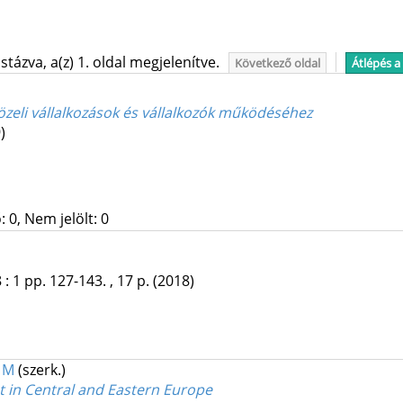
tázva, a(z) 1. oldal megjelenítve.
Következő oldal
Átlépés a
közeli vállalkozások és vállalkozók működéséhez
)
 0, Nem jelölt: 0
8
:
1
pp. 127-143. , 17 p.
(2018)
, M
(szerk.)
t in Central and Eastern Europe