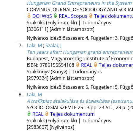
Hungarian Grand Entrepreneurs in the System 
CORVINUS JOURNAL OF SOCIOLOGY AND SOCIAL
DOI
WoS
REAL
Scopus
Teljes dokumen
Szakcikk (Folyóiratcikk) | Tudományos
[3306111]
[Admin láttamozott]
Nyilvános idéző összesen: 4, Független: 3, Függő:
7.
Laki, M
;
Szalai, J
Ten years after
: Hungarian grand entrepreneur
Budapest, Magyarország :
Institute of Economi
ISBN:
9786155594168
REAL
Teljes dokume
Szakkönyv (Könyv) | Tudományos
[2979324]
[Admin láttamozott]
Nyilvános idéző összesen: 5, Független: 5, Függő:
8.
Laki, M
A trafikpiac átalakulása és átalakítása (esettan
SZOCIOLÓGIAI SZEMLE
25
:
3
pp. 23-51. , 29 p.
(2
REAL
Teljes dokumentum
Szakcikk (Folyóiratcikk) | Tudományos
[2983607]
[Nyilvános]