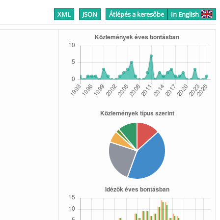
XML
JSON
Átlépés a keresőbe
In English