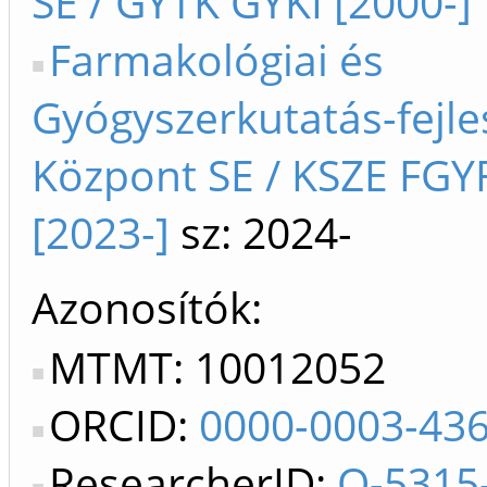
SE / GYTK GYKI [2000-]
Farmakológiai és
Gyógyszerkutatás-fejle
Központ SE / KSZE FGY
[2023-]
sz: 2024-
Azonosítók
MTMT: 10012052
ORCID:
0000-0003-43
ResearcherID:
Q-5315