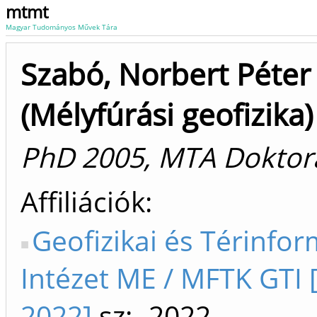
mtmt
Magyar Tudományos Művek Tára
Szabó, Norbert Péter
(Mélyfúrási geofizika)
PhD 2005, MTA Doktor
Affiliációk
Geofizikai és Térinfor
Intézet ME / MFTK GTI 
2022]
sz: -2022