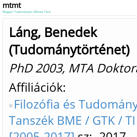
mtmt
Magyar Tudományos Művek Tára
Láng, Benedek
(Tudománytörténet)
PhD 2003, MTA Doktor
Affiliációk
Filozófia és Tudomán
Tanszék BME / GTK / TI
[2005-2017]
sz: -2017