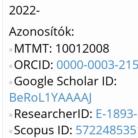
2022-
Azonosítók
MTMT: 10012008
ORCID:
0000-0003-21
Google Scholar ID:
BeRoL1YAAAAJ
ResearcherID:
E-1893
Scopus ID:
572248535