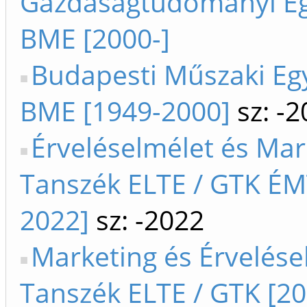
Gazdaságtudományi E
BME [2000-]
Budapesti Műszaki E
BME [1949-2000]
sz: -2
Érveléselmélet és Mar
Tanszék ELTE / GTK ÉM
2022]
sz: -2022
Marketing és Érvelése
Tanszék ELTE / GTK [20