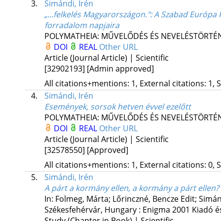
3.
Simándi, Irén
„...felkelés Magyarországon."
: A Szabad Európa 
forradalom napjaira
POLYMATHEIA: MŰVELŐDÉS ÉS NEVELÉSTÖRTÉN
DOI
REAL
Other URL
Article (Journal Article) | Scientific
[32902193]
[Admin approved]
All citations+mentions: 1, External citations: 1, 
4.
Simándi, Irén
Események, sorsok hetven évvel ezelőtt
POLYMATHEIA: MŰVELŐDÉS ÉS NEVELÉSTÖRTÉN
DOI
REAL
Other URL
Article (Journal Article) | Scientific
[32578550]
[Approved]
All citations+mentions: 1, External citations: 0, 
5.
Simándi, Irén
A párt a kormány ellen, a kormány a párt ellen?
In: Folmeg, Márta; Lőrinczné, Bencze Edit; Simán
Székesfehérvár, Hungary :
Enigma 2001 Kiadó és
Study (Chapter in Book) | Scientific