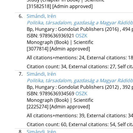
[31582518]
[Admin approved]
6.
Simándi, Irén
Politika, társadalom, gazdaság a Magyar Rádió
Bp, Hungary :
Gondolat Publishers
(2016)
,
494 
ISBN:
9789636936921
OSZK
Monograph (Book) | Scientific
[3077814]
[Admin approved]
All citations+mentions: 24, External citations: 18
Citation count: 34, External citations: 27, Self c
7.
Simándi, Irén
Politika, társadalom, gazdaság a Magyar Rádió
Bp, Hungary :
Gondolat Publishers
(2012)
,
392 
ISBN:
9789636934569
OSZK
Monograph (Book) | Scientific
[2225274]
[Admin approved]
All citations+mentions: 39, External citations: 34
Citation count: 60, External citations: 54, Self c
8.
Simándi, Irén