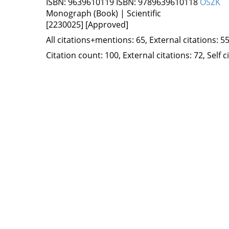
ISBN:
9639610119
ISBN:
9789639610118
OSZK
Monograph (Book) | Scientific
[2230025]
[Approved]
All citations+mentions: 65, External citations: 55
Citation count: 100, External citations: 72, Self 