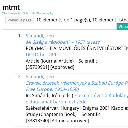
mtmt
The Hungarian Scientific Bibliography
10 elements on 1 page(s), 10 element list
Previous page
Visua
1.
Simándi, Irén
Mi újság a rádióban? – 1957 tavasz
POLYMATHEIA: MŰVELŐDÉS ÉS NEVELÉSTÖRTÉN
DOI
Other URL
Article (Journal Article) | Scientific
[35739901]
[Approved]
2.
Simándi, Irén
Szavak, érzések, vélemények a Szabad Európa 
Free Europe, 1953–1958)
In: Simándi, Irén (eds.)
Harminc éves a Kodolány
oktatásának három évtizede
Székesfehérvár, Hungary :
Enigma 2001 Kiadó és
Study (Chapter in Book) | Scientific
[33813340]
[Admin approved]