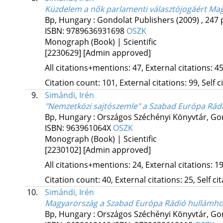
Küzdelem a nők parlamenti választójogáért Ma
Bp, Hungary :
Gondolat Publishers
(2009)
,
247 
ISBN:
9789636931698
OSZK
Monograph (Book) | Scientific
[2230629]
[Admin approved]
All citations+mentions: 47, External citations: 45
Citation count: 101, External citations: 99, Self 
9.
Simándi, Irén
"Nemzetközi sajtószemle" a Szabad Európa Rád
Bp, Hungary :
Országos Széchényi Könyvtár
,
Gon
ISBN:
963961064X
OSZK
Monograph (Book) | Scientific
[2230102]
[Admin approved]
All citations+mentions: 24, External citations: 19
Citation count: 40, External citations: 25, Self c
10.
Simándi, Irén
Magyarország a Szabad Európa Rádió hullámho
Bp, Hungary :
Országos Széchényi Könyvtár
,
Gon