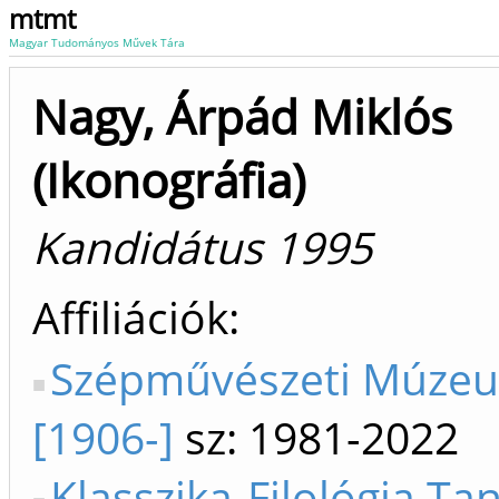
mtmt
Magyar Tudományos Művek Tára
Nagy, Árpád Miklós
(Ikonográfia)
Kandidátus 1995
Affiliációk
Szépművészeti Múze
[1906-]
sz: 1981-2022
Klasszika-Filológia Ta