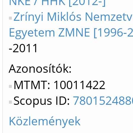
NKE / HHK [2012-]
Zrínyi Miklós Nemzet
Egyetem ZMNE [1996-2
-2011
Azonosítók
MTMT: 10011422
Scopus ID:
780152488
Közlemények