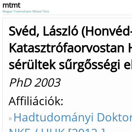
mtmt
Magyar Tudományos Művek Tára
Svéd, László (Honvéd
Katasztrófaorvostan
sérültek sűrgősségi el
PhD 2003
Affiliációk
Hadtudományi Doktori