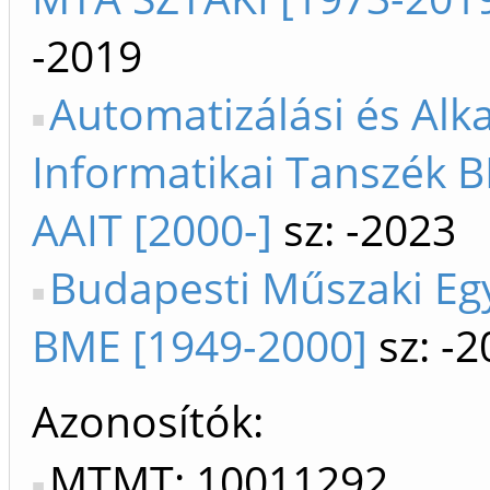
-2019
Automatizálási és Alk
Informatikai Tanszék B
AAIT [2000-]
sz: -2023
Budapesti Műszaki E
BME [1949-2000]
sz: -2
Azonosítók
MTMT: 10011292