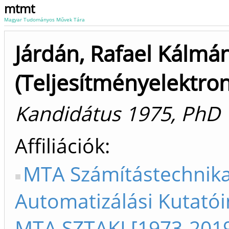
mtmt
Magyar Tudományos Művek Tára
Járdán, Rafael Kálmá
(Teljesítményelektron
Kandidátus 1975, PhD
Affiliációk
MTA Számítástechnika
Automatizálási Kutatói
MTA SZTAKI [1973-201