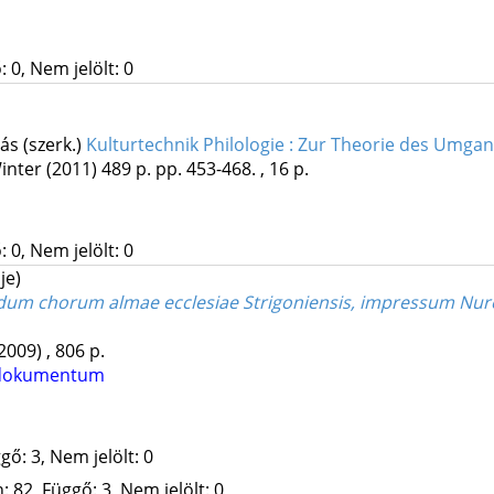
 0, Nem jelölt: 0
ás (szerk.)
Kulturtechnik Philologie : Zur Theorie des Umga
inter
(2011)
489 p.
pp. 453-468. , 16 p.
 0, Nem jelölt: 0
je)
undum chorum almae ecclesiae Strigoniensis, impressum 
2009)
,
806 p.
 dokumentum
gő: 3, Nem jelölt: 0
 82, Függő: 3, Nem jelölt: 0