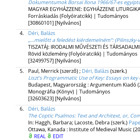
Dokumentumok Borsai Ilona 1966/67-es egyiptom
MAGYAR EGYHÁZZENE: EGYHÁZZENE LITURGIK
Forráskiadás (Folyóiratcikk) | Tudományos
[30860101]
[Nyilvános]
4.
Déri, Balázs
„…mielőtt a feledést kiérdemelném”
: (Pilinszky
TISZATÁJ: IRODALMI MŰVÉSZETI ÉS TÁRSADALMI
Rövid közlemény (Folyóiratcikk) | Tudományos
[32499757]
[Nyilvános]
5.
Paul, Merrick (szerző)
;
Déri, Balázs
(szerk.)
Liszt’s Programmatic Use of Key
: Essays on key
Budapest, Magyarország :
Argumentum Kiadó
(
Monográfia (Könyv) | Tudományos
[32603623]
[Nyilvános]
6.
Déri, Balázs
The Coptic Psalmos
: Text and Architext, or, C
In: Haggh, Barbara; Lacoste, Debra (szerk.)
Pape
Ottawa, Kanada :
Institute of Medieval Music
(2
REAL
EDIT