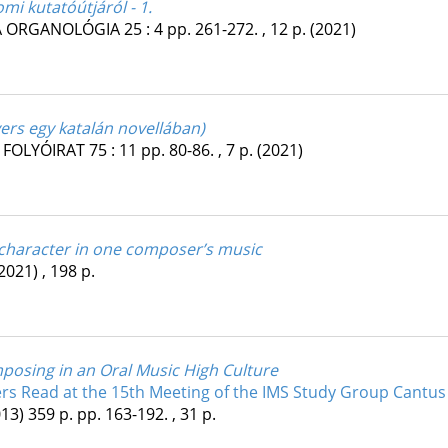
i kutatóútjáról - 1.
A ORGANOLÓGIA
25
:
4
pp. 261-272. , 12 p.
(2021)
-vers egy katalán novellában)
 FOLYÓIRAT
75
:
11
pp. 80-86. , 7 p.
(2021)
 character in one composer’s music
2021)
,
198 p.
omposing in an Oral Music High Culture
rs Read at the 15th Meeting of the IMS Study Group Cantus
013)
359 p.
pp. 163-192. , 31 p.