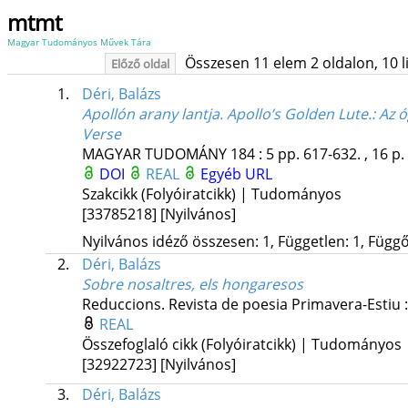
mtmt
Magyar Tudományos Művek Tára
Összesen 11 elem 2 oldalon, 10 lis
Előző oldal
1.
Déri, Balázs
Apollón arany lantja. Apollo’s Golden Lute.
: Az 
Verse
MAGYAR TUDOMÁNY
184
:
5
pp. 617-632. , 16 p.
DOI
REAL
Egyéb URL
Szakcikk (Folyóiratcikk) | Tudományos
[33785218]
[Nyilvános]
Nyilvános idéző összesen: 1, Független: 1, Függő:
2.
Déri, Balázs
Sobre nosaltres, els hongaresos
Reduccions. Revista de poesia
Primavera-Estiu
REAL
Összefoglaló cikk (Folyóiratcikk) | Tudományos
[32922723]
[Nyilvános]
3.
Déri, Balázs