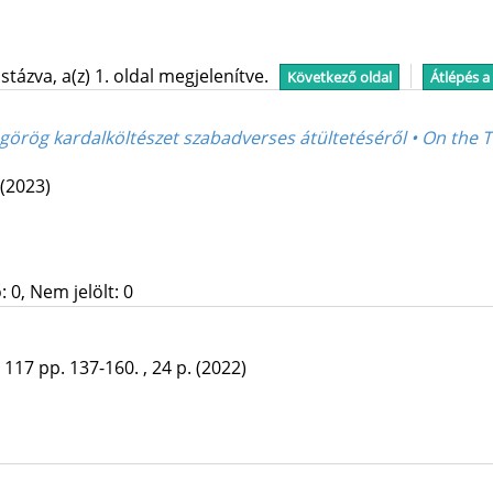
tázva, a(z) 1. oldal megjelenítve.
Következő oldal
Átlépés a
ógörög kardalköltészet szabadverses átültetéséről • On the 
(2023)
 0, Nem jelölt: 0
:
117
pp. 137-160. , 24 p.
(2022)