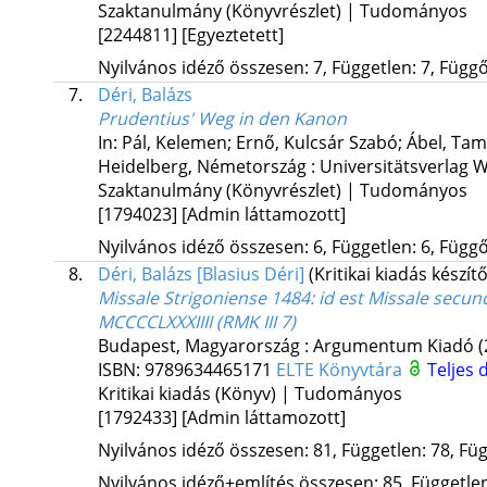
Szaktanulmány (Könyvrészlet) | Tudományos
[2244811]
[Egyeztetett]
Nyilvános idéző összesen: 7, Független: 7, Függő:
7.
Déri, Balázs
Prudentius' Weg in den Kanon
In: Pál, Kelemen; Ernő, Kulcsár Szabó; Ábel, Tam
Heidelberg, Németország :
Universitätsverlag W
Szaktanulmány (Könyvrészlet) | Tudományos
[1794023]
[Admin láttamozott]
Nyilvános idéző összesen: 6, Független: 6, Függő:
8.
Déri, Balázs [Blasius Déri]
(Kritikai kiadás készítő
Missale Strigoniense 1484
: id est Missale sec
MCCCCLXXXIIII (RMK III 7)
Budapest, Magyarország :
Argumentum Kiadó
(
ISBN:
9789634465171
ELTE Könyvtára
Teljes
Kritikai kiadás (Könyv) | Tudományos
[1792433]
[Admin láttamozott]
Nyilvános idéző összesen: 81, Független: 78, Füg
Nyilvános idéző+említés összesen: 85, Független: