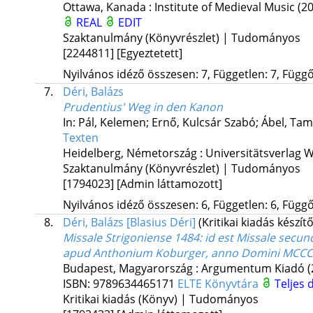
Ottawa, Kanada :
Institute of Medieval Music
(2
REAL
EDIT
Szaktanulmány (Könyvrészlet) | Tudományos
[2244811]
[Egyeztetett]
Nyilvános idéző összesen: 7, Független: 7, Függő:
7.
Déri, Balázs
Prudentius' Weg in den Kanon
In: Pál, Kelemen; Ernő, Kulcsár Szabó; Ábel, Tam
Texten
Heidelberg, Németország :
Universitätsverlag W
Szaktanulmány (Könyvrészlet) | Tudományos
[1794023]
[Admin láttamozott]
Nyilvános idéző összesen: 6, Független: 6, Függő:
8.
Déri, Balázs [Blasius Déri]
(Kritikai kiadás készítő
Missale Strigoniense 1484
: id est Missale sec
apud Anthonium Koburger, anno Domini MCCCCLX
Budapest, Magyarország :
Argumentum Kiadó
(
ISBN:
9789634465171
ELTE Könyvtára
Teljes
Kritikai kiadás (Könyv) | Tudományos