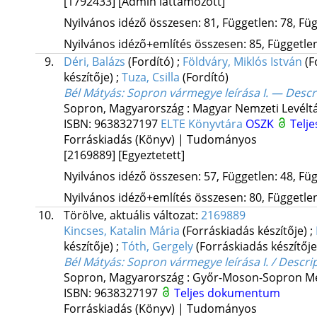
[1792433]
[Admin láttamozott]
Nyilvános idéző összesen: 81, Független: 78, Füg
Nyilvános idéző+említés összesen: 85, Független:
9.
Déri, Balázs
(Fordító)
;
Földváry, Miklós István
(F
készítője)
;
Tuza, Csilla
(Fordító)
Bél Mátyás: Sopron vármegye leírása I. — Descr
Sopron, Magyarország :
Magyar Nemzeti Levélt
ISBN:
9638327197
ELTE Könyvtára
OSZK
Telj
Forráskiadás (Könyv) | Tudományos
[2169889]
[Egyeztetett]
Nyilvános idéző összesen: 57, Független: 48, Füg
Nyilvános idéző+említés összesen: 80, Független:
10.
Törölve, aktuális változat:
2169889
Kincses, Katalin Mária
(Forráskiadás készítője)
;
készítője)
;
Tóth, Gergely
(Forráskiadás készítőj
Bél Mátyás: Sopron vármegye leírása I. / Descri
Sopron, Magyarország :
Győr-Moson-Sopron Me
ISBN:
9638327197
Teljes dokumentum
Forráskiadás (Könyv) | Tudományos