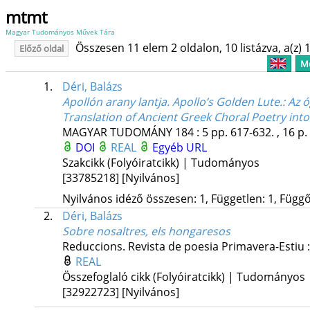
mtmt
Magyar Tudományos Művek Tára
Összesen 11 elem 2 oldalon, 10 listázva, a(z) 1
Előző oldal
Me
1.
Déri, Balázs
Apollón arany lantja. Apollo’s Golden Lute.
: Az 
Translation of Ancient Greek Choral Poetry into
MAGYAR TUDOMÁNY
184
:
5
pp. 617-632. , 16 p.
DOI
REAL
Egyéb URL
Szakcikk (Folyóiratcikk) | Tudományos
[33785218]
[Nyilvános]
Nyilvános idéző összesen: 1, Független: 1, Függő:
2.
Déri, Balázs
Sobre nosaltres, els hongaresos
Reduccions. Revista de poesia
Primavera-Estiu
REAL
Összefoglaló cikk (Folyóiratcikk) | Tudományos
[32922723]
[Nyilvános]