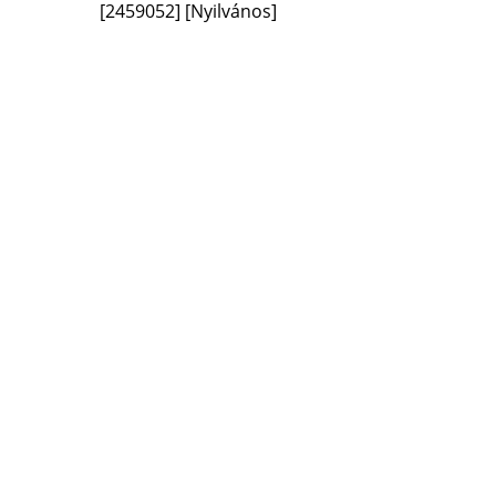
[2459052]
[Nyilvános]