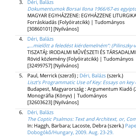
3.
Déri, Balázs
Dokumentumok Borsai Ilona 1966/67-es egyiptom
MAGYAR EGYHÁZZENE: EGYHÁZZENE LITURGIK
Forráskiadás (Folyóiratcikk) | Tudományos
[30860101]
[Nyilvános]
4.
Déri, Balázs
„…mielőtt a feledést kiérdemelném”
: (Pilinszky
TISZATÁJ: IRODALMI MŰVÉSZETI ÉS TÁRSADALMI
Rövid közlemény (Folyóiratcikk) | Tudományos
[32499757]
[Nyilvános]
5.
Paul, Merrick (szerző)
;
Déri, Balázs
(szerk.)
Liszt’s Programmatic Use of Key
: Essays on key
Budapest, Magyarország :
Argumentum Kiadó
(
Monográfia (Könyv) | Tudományos
[32603623]
[Nyilvános]
6.
Déri, Balázs
The Coptic Psalmos
: Text and Architext, or, C
In: Haggh, Barbara; Lacoste, Debra (szerk.)
Pape
Dobogókő/Hungary, 2009. Aug. 23-29.