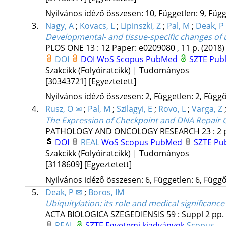
Nyilvános idéző összesen: 10, Független: 9, Függő
3.
Nagy, A
;
Kovacs, L
;
Lipinszki, Z
;
Pal, M
;
Deak, P
Developmental- and tissue-specific changes of
PLOS ONE
13
:
12
Paper: e0209080 , 11 p.
(2018)
DOI
DOI
WoS
Scopus
PubMed
SZTE Publ
Szakcikk (Folyóiratcikk) | Tudományos
[30343721]
[Egyeztetett]
Nyilvános idéző összesen: 2, Független: 2, Függő:
4.
Rusz, O ✉
;
Pal, M
;
Szilagyi, E
;
Rovo, L
;
Varga, Z
The Expression of Checkpoint and DNA Repair G
PATHOLOGY AND ONCOLOGY RESEARCH
23
:
2
DOI
REAL
WoS
Scopus
PubMed
SZTE Pub
Szakcikk (Folyóiratcikk) | Tudományos
[3118609]
[Egyeztetett]
Nyilvános idéző összesen: 6, Független: 6, Függő:
5.
Deak, P ✉
;
Boros, IM
Ubiquitylation: its role and medical significance
ACTA BIOLOGICA SZEGEDIENSIS
59
:
Suppl 2
pp.
REAL
SZTE Egyetemi kiadványok
Scopus