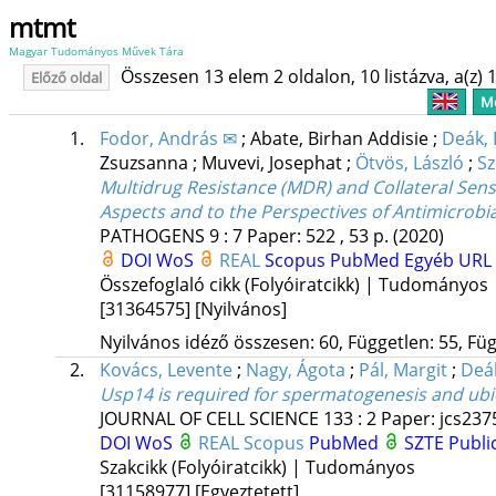
mtmt
Magyar Tudományos Művek Tára
Összesen 13 elem 2 oldalon, 10 listázva, a(z) 1
Előző oldal
Me
1.
Fodor, András ✉
;
Abate, Birhan Addisie
;
Deák, 
Zsuzsanna
;
Muvevi, Josephat
;
Ötvös, László
;
Sz
Multidrug Resistance (MDR) and Collateral Sensit
Aspects and to the Perspectives of Antimicrob
PATHOGENS
9
:
7
Paper: 522 , 53 p.
(2020)
DOI
WoS
REAL
Scopus
PubMed
Egyéb URL
Összefoglaló cikk (Folyóiratcikk) | Tudományos
[31364575]
[Nyilvános]
Nyilvános idéző összesen: 60, Független: 55, Füg
2.
Kovács, Levente
;
Nagy, Ágota
;
Pál, Margit
;
Deák
Usp14 is required for spermatogenesis and ubi
JOURNAL OF CELL SCIENCE
133
:
2
Paper: jcs2375
DOI
WoS
REAL
Scopus
PubMed
SZTE Publi
Szakcikk (Folyóiratcikk) | Tudományos
[31158977]
[Egyeztetett]