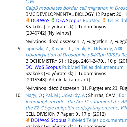
G ✉
CalpB modulates border cell migration in Dros
BMC DEVELOPMENTAL BIOLOGY
12
Paper: 20 , 
DOI
WoS
DEA
Scopus
PubMed
Teljes 
Szakcikk (Folyóiratcikk) | Tudományos
[2046742]
[Nyilvános]
Nyilvános idéző összesen: 7, Független: 7, Függő:
9.
Lipinszki, Z
;
Kovacs, L
;
Deak, P
;
Udvardy, A ✉
Ubiquitylation of Drosophila p54/Rpn10/S5a Reg
BIOCHEMISTRY
51
:
12
pp. 2461-2470. , 10 p.
(20
DOI
WoS
Scopus
PubMed
Teljes dokumentum
Szakcikk (Folyóiratcikk) | Tudományos
[2015348]
[Admin láttamozott]
Nyilvános idéző összesen: 31, Független: 23, Füg
10.
Nagy, O
;
Pal, M
;
Udvardy, A
;
Shirras, CAM
;
Boro
lemmingA encodes the Apc11 subunit of the APC
the E2-C type ubiquitin conjugating enzyme, V
CELL DIVISION
7
Paper: 9 , 17 p.
(2012)
DOI
WoS
Scopus
PubMed
Teljes dokumentu
Szakcikk (Folyóiratcikk) | Tudományos