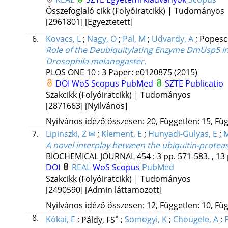
Összefoglaló cikk (Folyóiratcikk) | Tudományos
[2961801]
[Egyeztetett]
6.
Kovacs, L
;
Nagy, O
;
Pal, M
;
Udvardy, A
;
Popesc
Role of the Deubiquitylating Enzyme DmUsp5 in
Drosophila melanogaster.
PLOS ONE
10
:
3
Paper: e0120875
(2015)
DOI
WoS
Scopus
PubMed
SZTE Publicatio
Szakcikk (Folyóiratcikk) | Tudományos
[2871663]
[Nyilvános]
Nyilvános idéző összesen: 20, Független: 15, Füg
7.
Lipinszki, Z ✉
;
Klement, E
;
Hunyadi-Gulyas, E
;
M
A novel interplay between the ubiquitin-prote
BIOCHEMICAL JOURNAL
454
:
3
pp. 571-583. , 13
DOI
REAL
WoS
Scopus
PubMed
Szakcikk (Folyóiratcikk) | Tudományos
[2490590]
[Admin láttamozott]
Nyilvános idéző összesen: 12, Független: 10, Füg
8.
*
Kókai, E
;
Páldy, FS
;
Somogyi, K
;
Chougele, A
;