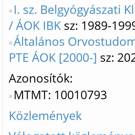
I. sz. Belgyógyászati K
/ ÁOK IBK
sz: 1989-199
Általános Orvostudom
PTE ÁOK [2000-]
sz: 20
Azonosítók
MTMT: 10010793
Közlemények