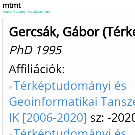
mtmt
Magyar Tudományos Művek Tára
Gercsák, Gábor (Térk
PhD 1995
Affiliációk
Térképtudományi és
Geoinformatikai Tansz
IK [2006-2020]
sz: -202
Térképtudományi és