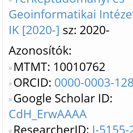
Geoinformatikai Intéze
IK [2020-]
sz: 2020-
Azonosítók
MTMT: 10010762
ORCID:
0000-0003-12
Google Scholar ID:
CdH_ErwAAAA
ResearcherID:
I-5155-