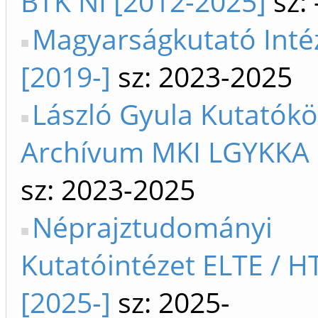
BTK NI [2012-2025]
sz:
Magyarságkutató Inté
[2019-]
sz: 2023-2025
László Gyula Kutatók
Archívum MKI LGYKKA 
sz: 2023-2025
Néprajztudományi
Kutatóintézet ELTE / H
[2025-]
sz: 2025-