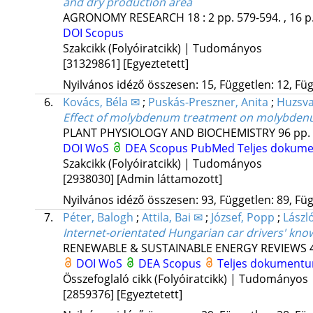
and dry production area
AGRONOMY RESEARCH
18
:
2
pp. 579-594. , 16 p
DOI
Scopus
Szakcikk (Folyóiratcikk) | Tudományos
[31329861]
[Egyeztetett]
Nyilvános idéző összesen: 15, Független: 12, Füg
6.
Kovács, Béla ✉
;
Puskás-Preszner, Anita
;
Huzsva
Effect of molybdenum treatment on molybdenum
PLANT PHYSIOLOGY AND BIOCHEMISTRY
96
pp. 
DOI
WoS
DEA
Scopus
PubMed
Teljes doku
Szakcikk (Folyóiratcikk) | Tudományos
[2938030]
[Admin láttamozott]
Nyilvános idéző összesen: 93, Független: 89, Füg
7.
Péter, Balogh
;
Attila, Bai ✉
;
József, Popp
;
Lászl
Internet-orientated Hungarian car drivers' kno
RENEWABLE & SUSTAINABLE ENERGY REVIEWS
DOI
WoS
DEA
Scopus
Teljes dokument
Összefoglaló cikk (Folyóiratcikk) | Tudományos
[2859376]
[Egyeztetett]