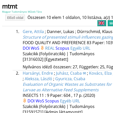
mtmt
Magyar Tudományos Művek Tára
Összesen 10 elem 1 oldalon, 10 listázva, a(z) 1
Előző oldal
Me
1.
Gere, Attila
;
Danner, Lukas
;
Dürrschmid, Klau
Structure of presented stimuli influences gazin
FOOD QUALITY AND PREFERENCE
83
Paper: 10
DOI
WoS
REAL
Scopus
Egyéb URL
Szakcikk (Folyóiratcikk) | Tudományos
[31316032]
[Egyeztetett]
Nyilvános idéző összesen: 27, Független: 25, Füg
2.
Harsányi, Endre
;
Juhász, Csaba ✉
;
Kovács, Elza
;
Aleksza, László
;
Gyuricza, Csaba
Evaluation of Organic Wastes as Substrates fo
Larvae as Alternative Feed Supplements
INSECTS
11
:
9
Paper: 604 , 17 p.
(2020)
DOI
WoS
Scopus
Egyéb URL
Szakcikk (Folyóiratcikk) | Tudományos
[31591571]
[Admin láttamozott]