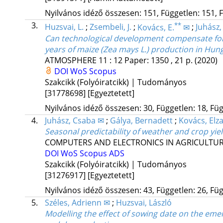
Nyilvános idéző összesen: 151, Független: 151, F
3.
**
Huzsvai, L.
;
Zsembeli, J.
;
Kovács, E.
✉
;
Juhász,
Can technological development compensate for
years of maize (Zea mays L.) production in Hun
ATMOSPHERE
11
:
12
Paper: 1350 , 21 p.
(2020)
DOI
WoS
Scopus
Szakcikk (Folyóiratcikk) | Tudományos
[31778698]
[Egyeztetett]
Nyilvános idéző összesen: 30, Független: 18, Füg
4.
Juhász, Csaba ✉
;
Gálya, Bernadett
;
Kovács, Elz
Seasonal predictability of weather and crop yie
COMPUTERS AND ELECTRONICS IN AGRICULTU
DOI
WoS
Scopus
ADS
Szakcikk (Folyóiratcikk) | Tudományos
[31276917]
[Egyeztetett]
Nyilvános idéző összesen: 43, Független: 26, Füg
5.
Széles, Adrienn ✉
;
Huzsvai, László
Modelling the effect of sowing date on the emer