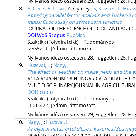
Nyilvános idéző összesen: 29, Független: 28, Füg
8.
A, Gere
;
V, Loso
;
A, Györey
;
S, Kovacs
;
L, Huzs
Applying parallel factor analysis and Tucker-3
maps
: Case study on sweet corn varieties
JOURNAL OF THE SCIENCE OF FOOD AND AGRI
DOI
WoS
Scopus
PubMed
Szakcikk (Folyóiratcikk) | Tudományos
[2555211]
[Admin láttamozott]
Nyilvános idéző összesen: 28, Független: 25, Füg
9.
Huzsvai, L
;
Nagy, J
The effect of weather on maize yields and the eff
ACTA AGRONOMICA HUNGARICA: A QUARTERLY 
MULTIDISCIPLINARY JOURNAL IN AGRICULTURAL
DOI
Scopus
Szakcikk (Folyóiratcikk) | Tudományos
[1002422]
[Admin láttamozott]
Nyilvános idéző összesen: 29, Független: 28, Füg
10.
Nagy, J
;
Huzsvai, L
Az évjárat hatás értékelése a kukorica (Zea may
NÖVÉNYTERMELÉS
44
:
4
pp. 383-391. , 9 p.
(199