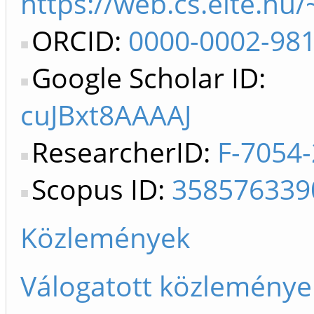
https://web.cs.elte.hu/
ORCID:
0000-0002-98
Google Scholar ID:
cuJBxt8AAAAJ
ResearcherID:
F-7054
Scopus ID:
358576339
Közlemények
Válogatott közleménye