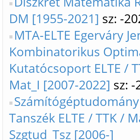
Diszkrét Matematika 
DM [1955-2021]
sz: -20
MTA-ELTE Egerváry Je
Kombinatorikus Optima
Kutatócsoport ELTE / T
Mat_I [2007-2022]
sz: -
Számítógéptudomány
Tanszék ELTE / TTK / M
Szgtud_Tsz [2006-]