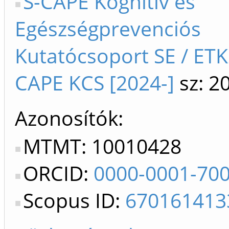
S-CAPE Kognitív és
Egészségprevenciós
Kutatócsoport SE / ETK
CAPE KCS [2024-]
sz: 2
Azonosítók
MTMT: 10010428
ORCID:
0000-0001-70
Scopus ID:
670161413