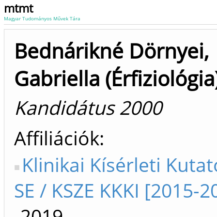
mtmt
Magyar Tudományos Művek Tára
Bednárikné Dörnyei,
Gabriella (Érfiziológia
Kandidátus 2000
Affiliációk
Klinikai Kísérleti Kutat
SE / KSZE KKKI [2015-2
-2019