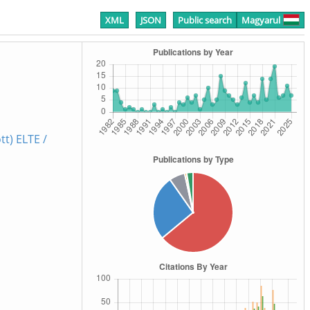
XML
JSON
Public search
Magyarul
t) ELTE /