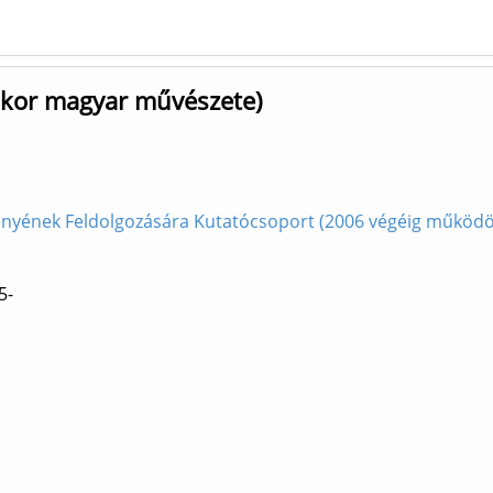
rmkor magyar művészete)
nyének Feldolgozására Kutatócsoport (2006 végéig működöt
5-