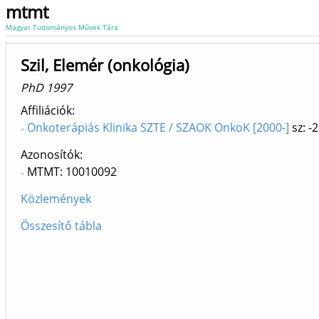
mtmt
Magyar Tudományos Művek Tára
Szil, Elemér (onkológia)
PhD 1997
Affiliációk
Onkoterápiás Klinika SZTE / SZAOK OnkoK [2000-]
sz: -
Azonosítók
MTMT: 10010092
Közlemények
Összesítő tábla