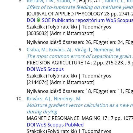
8.
Rétfalvi, T ✉
;
Szabó, P
;
Hájos, A-T
;
Albert, L
;
Ko
Effect of co-substrate feeding on methane yield 
JOURNAL OF APPLIED PHYCOLOGY
28
pp. 2741-2
DOI
SOE Publicatio repozitórium
WoS
Scopu
Szakcikk (Folyóiratcikk) | Tudományos
[3035032]
[Admin láttamozott]
Nyilvános idéző összesen: 26, Független: 24, Füg
9.
Csiba, M
;
Kovács, AJ
;
Virág, I
;
Neményi, M
The most common errors of capacitance grain m
PRECISION AGRICULTURE
14
:
2
pp. 215-223. , 9 
DOI
WoS
Scopus
Szakcikk (Folyóiratcikk) | Tudományos
[2144074]
[Admin láttamozott]
Nyilvános idéző összesen: 18, Független: 11, Füg
10.
Kovács, A J
;
Neményi, M
Moisture gradient vector calculation as a new 
during drying
MAGNETIC RESONANCE IMAGING
17
:
7
pp. 1077
DOI
WoS
Scopus
PubMed
Szakcikk (Folyóiratcikk) | Tudományos