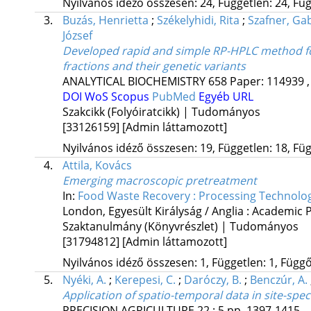
Nyilvános idéző összesen: 24, Független: 24, Füg
3.
Buzás, Henrietta
;
Székelyhidi, Rita
;
Szafner, Ga
József
Developed rapid and simple RP-HPLC method for
fractions and their genetic variants
ANALYTICAL BIOCHEMISTRY
658
Paper: 114939 ,
DOI
WoS
Scopus
PubMed
Egyéb URL
Szakcikk (Folyóiratcikk) | Tudományos
[33126159]
[Admin láttamozott]
Nyilvános idéző összesen: 19, Független: 18, Füg
4.
Attila, Kovács
Emerging macroscopic pretreatment
In:
Food Waste Recovery : Processing Technologi
London, Egyesült Királyság / Anglia :
Academic Pr
Szaktanulmány (Könyvrészlet) | Tudományos
[31794812]
[Admin láttamozott]
Nyilvános idéző összesen: 1, Független: 1, Függő:
5.
Nyéki, A.
;
Kerepesi, C.
;
Daróczy, B.
;
Benczúr, A.
Application of spatio-temporal data in site-spe
PRECISION AGRICULTURE
22
:
5
pp. 1397-1415. ,