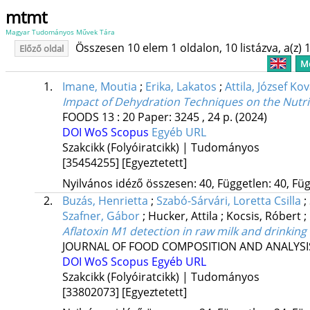
mtmt
Magyar Tudományos Művek Tára
Összesen 10 elem 1 oldalon, 10 listázva, a(z) 1
Előző oldal
Me
1.
Imane, Moutia
;
Erika, Lakatos
;
Attila, József Ko
Impact of Dehydration Techniques on the Nutri
FOODS
13
:
20
Paper: 3245 , 24 p.
(2024)
DOI
WoS
Scopus
Egyéb URL
Szakcikk (Folyóiratcikk) | Tudományos
[35454255]
[Egyeztetett]
Nyilvános idéző összesen: 40, Független: 40, Füg
2.
Buzás, Henrietta
;
Szabó-Sárvári, Loretta Csilla
;
Szafner, Gábor
;
Hucker, Attila
;
Kocsis, Róbert
;
Aflatoxin M1 detection in raw milk and drinking
JOURNAL OF FOOD COMPOSITION AND ANALYSI
DOI
WoS
Scopus
Egyéb URL
Szakcikk (Folyóiratcikk) | Tudományos
[33802073]
[Egyeztetett]