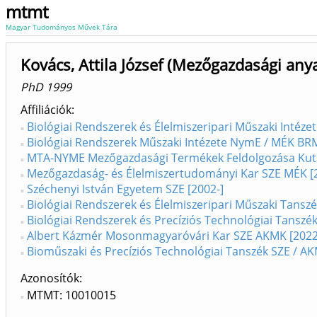
mtmt
Magyar Tudományos Művek Tára
Kovács, Attila József (Mezőgazdasági any
PhD 1999
Affiliációk
Biológiai Rendszerek és Élelmiszeripari Műszaki Intéze
Biológiai Rendszerek Műszaki Intézete NymE / MÉK BRM
MTA-NYME Mezőgazdasági Termékek Feldolgozása Kuta
Mezőgazdaság- és Élelmiszertudományi Kar SZE MÉK [
Széchenyi István Egyetem SZE [2002-]
Biológiai Rendszerek és Élelmiszeripari Műszaki Tans
Biológiai Rendszerek és Precíziós Technológiai Tansz
Albert Kázmér Mosonmagyaróvári Kar SZE AKMK [2022
Bioműszaki és Precíziós Technológiai Tanszék SZE / A
Azonosítók
MTMT: 10010015