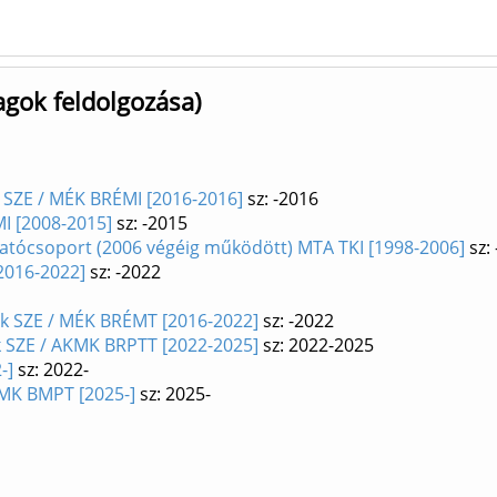
agok feldolgozása)
t SZE / MÉK BRÉMI [2016-2016]
sz: -2016
I [2008-2015]
sz: -2015
tócsoport (2006 végéig működött) MTA TKI [1998-2006]
sz:
2016-2022]
sz: -2022
zék SZE / MÉK BRÉMT [2016-2022]
sz: -2022
ék SZE / AKMK BRPTT [2022-2025]
sz: 2022-2025
-]
sz: 2022-
KMK BMPT [2025-]
sz: 2025-