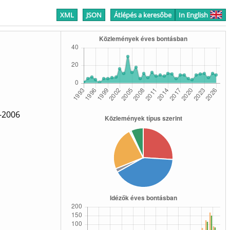
XML
JSON
Átlépés a keresőbe
In English
 -2006